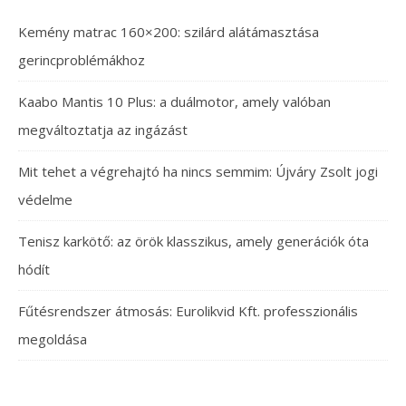
Kemény matrac 160×200: szilárd alátámasztása
gerincproblémákhoz
Kaabo Mantis 10 Plus: a duálmotor, amely valóban
megváltoztatja az ingázást
Mit tehet a végrehajtó ha nincs semmim: Újváry Zsolt jogi
védelme
Tenisz karkötő: az örök klasszikus, amely generációk óta
hódít
Fűtésrendszer átmosás: Eurolikvid Kft. professzionális
megoldása