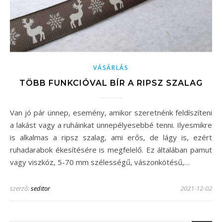
VÁSÁRLÁS
TÖBB FUNKCIÓVAL BÍR A RIPSZ SZALAG
Van jó pár ünnep, esemény, amikor szeretnénk feldíszíteni
a lakást vagy a ruháinkat ünnepélyesebbé tenni. Ilyesmikre
is alkalmas a ripsz szalag, ami erős, de lágy is, ezért
ruhadarabok ékesítésére is megfelelő. Ez általában pamut
vagy viszkóz, 5-70 mm szélességű, vászonkötésű,…
szerző:
seditor
2021-12-02