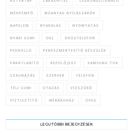
KUTYATÁP
LAKÁSHITEL
LÉGKONDICIONÁLÓ
MÉHPEMPŐ
MŰANYAG NYÍLÁSZÁRÓK
NAPELEM
NYARALÁS
NYOMTATÁS
NYÁRI GUMI
OKJ
OKOSTELEFON
PEDROLLO
PENÉSZMENTESÍTŐ KÉSZÜLÉK
PÁRÁTLANÍTÓ
REPÜLŐJEGY
SAMSUNG TOK
SZAUNÁZÁS
SZERVER
TELEFON
TÉLI GUMI
UTAZÁS
VÍZSZŰRŐ
VÍZTISZTÍTÓ
WEBÁRUHÁZ
ÜVEG
LEGUTÓBBI BEJEGYZÉSEK