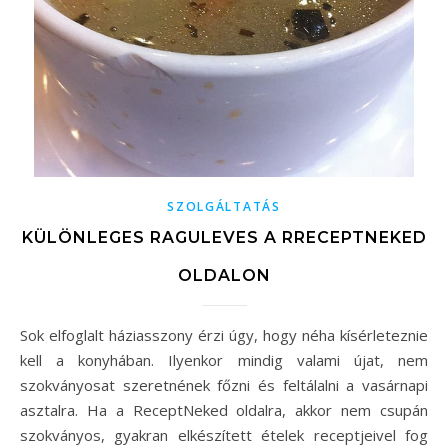
SZOLGÁLTATÁS
KÜLÖNLEGES RAGULEVES A RRECEPTNEKED
OLDALON
Sok elfoglalt háziasszony érzi úgy, hogy néha kísérleteznie
kell a konyhában. Ilyenkor mindig valami újat, nem
szokványosat szeretnének főzni és feltálalni a vasárnapi
asztalra. Ha a ReceptNeked oldalra, akkor nem csupán
szokványos, gyakran elkészített ételek receptjeivel fog