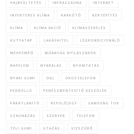
HAJBEÜLTETÉS
INFRASZAUNA
INTERNET
INVERTERES KLÍMA
KARKÖTŐ
KERTÉPÍTÉS
KLÍMA
KLÍMA AKCIÓ
KLÍMASZERELÉS
KUTYATÁP
LAKÁSHITEL
LÉGKONDICIONÁLÓ
MÉHPEMPŐ
MŰANYAG NYÍLÁSZÁRÓK
NAPELEM
NYARALÁS
NYOMTATÁS
NYÁRI GUMI
OKJ
OKOSTELEFON
PEDROLLO
PENÉSZMENTESÍTŐ KÉSZÜLÉK
PÁRÁTLANÍTÓ
REPÜLŐJEGY
SAMSUNG TOK
SZAUNÁZÁS
SZERVER
TELEFON
TÉLI GUMI
UTAZÁS
VÍZSZŰRŐ