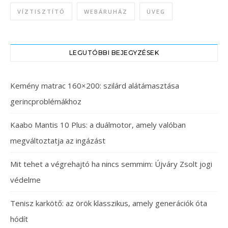
VÍZTISZTÍTÓ
WEBÁRUHÁZ
ÜVEG
LEGUTÓBBI BEJEGYZÉSEK
Kemény matrac 160×200: szilárd alátámasztása
gerincproblémákhoz
Kaabo Mantis 10 Plus: a duálmotor, amely valóban
megváltoztatja az ingázást
Mit tehet a végrehajtó ha nincs semmim: Újváry Zsolt jogi
védelme
Tenisz karkötő: az örök klasszikus, amely generációk óta
hódít