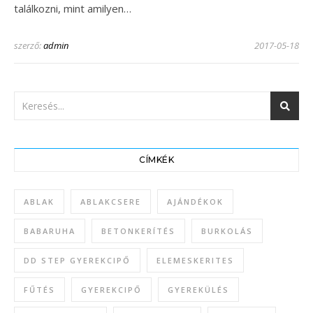
találkozni, mint amilyen…
szerző:
admin
2017-05-18
CÍMKÉK
ABLAK
ABLAKCSERE
AJÁNDÉKOK
BABARUHA
BETONKERÍTÉS
BURKOLÁS
DD STEP GYEREKCIPŐ
ELEMESKERITES
FŰTÉS
GYEREKCIPŐ
GYEREKÜLÉS