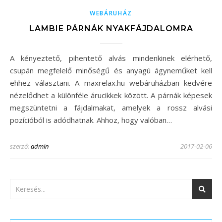
WEBÁRUHÁZ
LAMBIE PÁRNÁK NYAKFÁJDALOMRA
A kényeztető, pihentető alvás mindenkinek elérhető,
csupán megfelelő minőségű és anyagú ágyneműket kell
ehhez választani. A maxrelax.hu webáruházban kedvére
nézelődhet a különféle árucikkek között. A párnák képesek
megszüntetni a fájdalmakat, amelyek a rossz alvási
pozícióból is adódhatnak. Ahhoz, hogy valóban…
szerző:
admin
2017-02-06