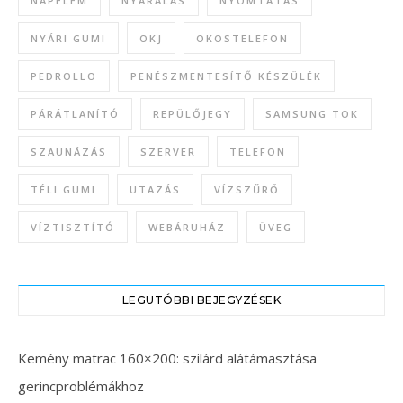
NAPELEM
NYARALÁS
NYOMTATÁS
NYÁRI GUMI
OKJ
OKOSTELEFON
PEDROLLO
PENÉSZMENTESÍTŐ KÉSZÜLÉK
PÁRÁTLANÍTÓ
REPÜLŐJEGY
SAMSUNG TOK
SZAUNÁZÁS
SZERVER
TELEFON
TÉLI GUMI
UTAZÁS
VÍZSZŰRŐ
VÍZTISZTÍTÓ
WEBÁRUHÁZ
ÜVEG
LEGUTÓBBI BEJEGYZÉSEK
Kemény matrac 160×200: szilárd alátámasztása
gerincproblémákhoz