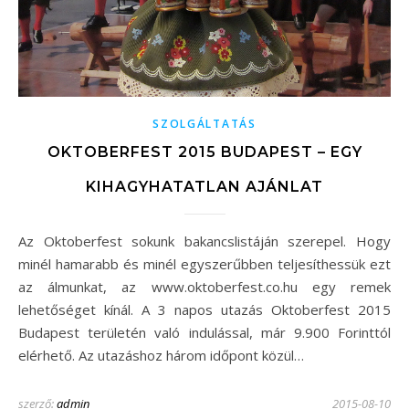
SZOLGÁLTATÁS
OKTOBERFEST 2015 BUDAPEST – EGY
KIHAGYHATATLAN AJÁNLAT
Az Oktoberfest sokunk bakancslistáján szerepel. Hogy
minél hamarabb és minél egyszerűbben teljesíthessük ezt
az álmunkat, az www.oktoberfest.co.hu egy remek
lehetőséget kínál. A 3 napos utazás Oktoberfest 2015
Budapest területén való indulással, már 9.900 Forinttól
elérhető. Az utazáshoz három időpont közül…
szerző:
admin
2015-08-10