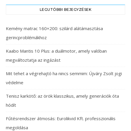
LEGUTÓBBI BEJEGYZÉSEK
Kemény matrac 160×200: szilárd alátámasztása
gerincproblémákhoz
Kaabo Mantis 10 Plus: a duálmotor, amely valóban
megváltoztatja az ingázást
Mit tehet a végrehajtó ha nincs semmim: Újváry Zsolt jogi
védelme
Tenisz karkötő: az örök klasszikus, amely generációk óta
hódít
Fűtésrendszer átmosás: Eurolikvid Kft. professzionális
megoldása