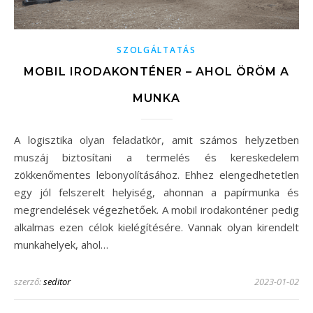
SZOLGÁLTATÁS
MOBIL IRODAKONTÉNER – AHOL ÖRÖM A
MUNKA
A logisztika olyan feladatkör, amit számos helyzetben
muszáj biztosítani a termelés és kereskedelem
zökkenőmentes lebonyolításához. Ehhez elengedhetetlen
egy jól felszerelt helyiség, ahonnan a papírmunka és
megrendelések végezhetőek. A mobil irodakonténer pedig
alkalmas ezen célok kielégítésére. Vannak olyan kirendelt
munkahelyek, ahol…
szerző:
seditor
2023-01-02