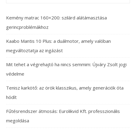
Kemény matrac 160×200: szilárd alátámasztása
gerincproblémákhoz
Kaabo Mantis 10 Plus: a duálmotor, amely valóban
megváltoztatja az ingázást
Mit tehet a végrehajtó ha nincs semmim: Újváry Zsolt jogi
védelme
Tenisz karkötő: az örök klasszikus, amely generációk óta
hódít
Fűtésrendszer átmosás: Eurolikvid Kft. professzionális
megoldása