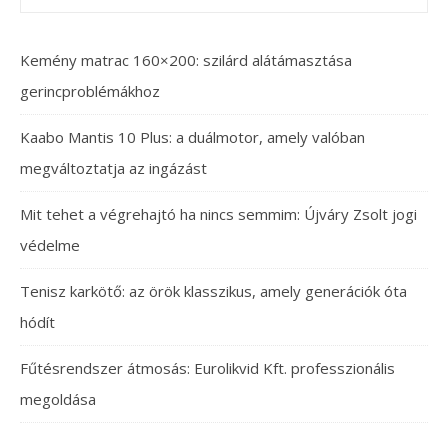
Kemény matrac 160×200: szilárd alátámasztása
gerincproblémákhoz
Kaabo Mantis 10 Plus: a duálmotor, amely valóban
megváltoztatja az ingázást
Mit tehet a végrehajtó ha nincs semmim: Újváry Zsolt jogi
védelme
Tenisz karkötő: az örök klasszikus, amely generációk óta
hódít
Fűtésrendszer átmosás: Eurolikvid Kft. professzionális
megoldása