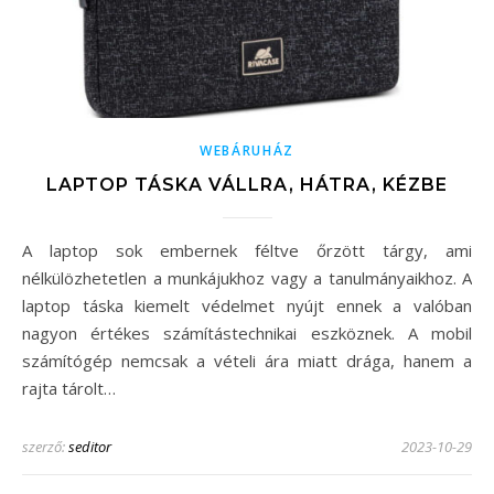
WEBÁRUHÁZ
LAPTOP TÁSKA VÁLLRA, HÁTRA, KÉZBE
A laptop sok embernek féltve őrzött tárgy, ami
nélkülözhetetlen a munkájukhoz vagy a tanulmányaikhoz. A
laptop táska kiemelt védelmet nyújt ennek a valóban
nagyon értékes számítástechnikai eszköznek. A mobil
számítógép nemcsak a vételi ára miatt drága, hanem a
rajta tárolt…
szerző:
seditor
2023-10-29