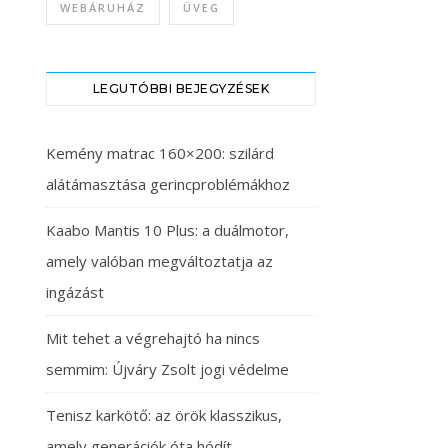
WEBÁRUHÁZ
ÜVEG
LEGUTÓBBI BEJEGYZÉSEK
Kemény matrac 160×200: szilárd
alátámasztása gerincproblémákhoz
Kaabo Mantis 10 Plus: a duálmotor,
amely valóban megváltoztatja az
ingázást
Mit tehet a végrehajtó ha nincs
semmim: Újváry Zsolt jogi védelme
Tenisz karkötő: az örök klasszikus,
amely generációk óta hódít