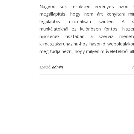
Nagyon sok területen érvényes azon ál
megállapítás, hogy nem árt konyítani mi
legalábbis minimálisan szinten. A sz
munkálatoknál ez különösen fontos, hisz
nincsenek tisztában a szerviz menet
klimaszakaruhaz.hu-hoz hasonló weboldalako
meg tudja nézni, hogy milyen műveletekből ál
szerző:
admin
2