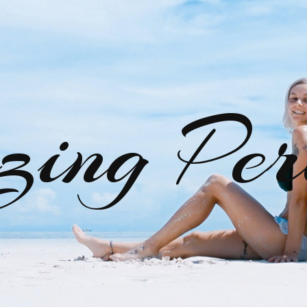
zing Per