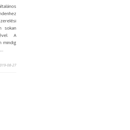
talános
ndenhez
erelési
en sokan
ével. A
n mindig
l…
019-08-27