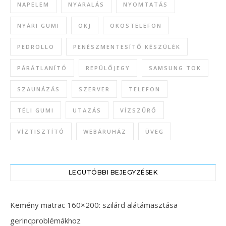
NAPELEM
NYARALÁS
NYOMTATÁS
NYÁRI GUMI
OKJ
OKOSTELEFON
PEDROLLO
PENÉSZMENTESÍTŐ KÉSZÜLÉK
PÁRÁTLANÍTÓ
REPÜLŐJEGY
SAMSUNG TOK
SZAUNÁZÁS
SZERVER
TELEFON
TÉLI GUMI
UTAZÁS
VÍZSZŰRŐ
VÍZTISZTÍTÓ
WEBÁRUHÁZ
ÜVEG
LEGUTÓBBI BEJEGYZÉSEK
Kemény matrac 160×200: szilárd alátámasztása
gerincproblémákhoz