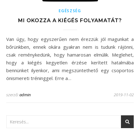
EGÉSZSÉG
MI OKOZZA A KIÉGÉS FOLYAMATÁT?
Van úgy, hogy egyszerűen nem érezzük jól magunkat a
bőrünkben, ennek okára gyakran nem is tudunk rájönni,
csak reménykedünk, hogy hamarosan elmúlik. Meglehet,
hogy a kiégés kegyetlen érzése kerített hatalmába
bennünket ilyenkor, ami megszüntethető egy csoportos
önismereti tréninggel. Erre a…
szerző:
admin
2019-11-02