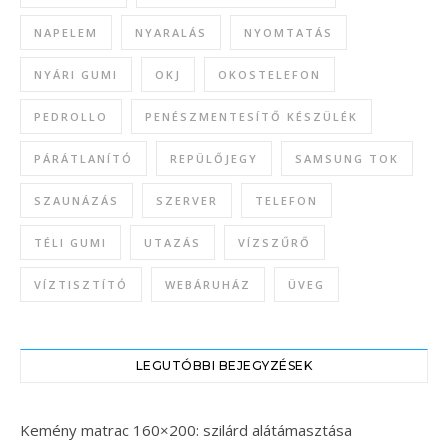
NAPELEM
NYARALÁS
NYOMTATÁS
NYÁRI GUMI
OKJ
OKOSTELEFON
PEDROLLO
PENÉSZMENTESÍTŐ KÉSZÜLÉK
PÁRÁTLANÍTÓ
REPÜLŐJEGY
SAMSUNG TOK
SZAUNÁZÁS
SZERVER
TELEFON
TÉLI GUMI
UTAZÁS
VÍZSZŰRŐ
VÍZTISZTÍTÓ
WEBÁRUHÁZ
ÜVEG
LEGUTÓBBI BEJEGYZÉSEK
Kemény matrac 160×200: szilárd alátámasztása