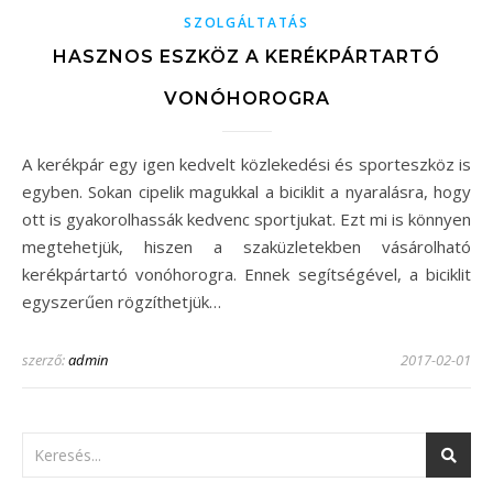
SZOLGÁLTATÁS
HASZNOS ESZKÖZ A KERÉKPÁRTARTÓ
VONÓHOROGRA
A kerékpár egy igen kedvelt közlekedési és sporteszköz is
egyben. Sokan cipelik magukkal a biciklit a nyaralásra, hogy
ott is gyakorolhassák kedvenc sportjukat. Ezt mi is könnyen
megtehetjük, hiszen a szaküzletekben vásárolható
kerékpártartó vonóhorogra. Ennek segítségével, a biciklit
egyszerűen rögzíthetjük…
szerző:
admin
2017-02-01