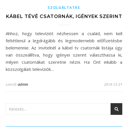
SZOLGÁLTATÁS
KÁBEL TÉVÉ CSATORNÁK, IGÉNYEK SZERINT
Ahhoz, hogy televíziót nézhessen a család, nem kell
feltétlenül a legdrágább és legmodernebb előfizetésbe
belemennie. Az Invitelnél a kábel tv csatornák listája úgy
van összeállítva, hogy igényei szerint választhassa ki,
milyen csatornákat szeretne nézni. Ha Önt inkább a
közszolgálati televíziók…
szerző:
admin
2014-12-21