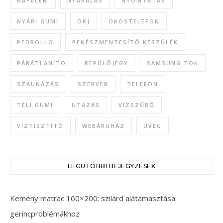
NAPELEM
NYARALÁS
NYOMTATÁS
NYÁRI GUMI
OKJ
OKOSTELEFON
PEDROLLO
PENÉSZMENTESÍTŐ KÉSZÜLÉK
PÁRÁTLANÍTÓ
REPÜLŐJEGY
SAMSUNG TOK
SZAUNÁZÁS
SZERVER
TELEFON
TÉLI GUMI
UTAZÁS
VÍZSZŰRŐ
VÍZTISZTÍTÓ
WEBÁRUHÁZ
ÜVEG
LEGUTÓBBI BEJEGYZÉSEK
Kemény matrac 160×200: szilárd alátámasztása
gerincproblémákhoz