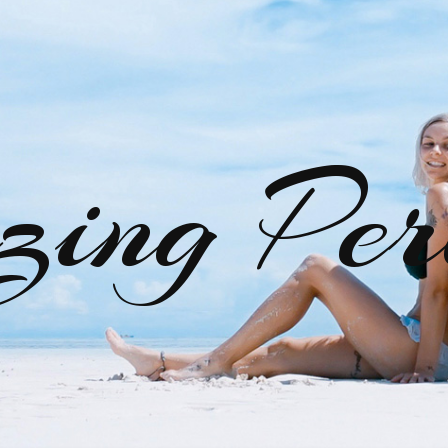
zing Per