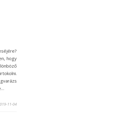
séjére?
en, hogy
lönböző
tokolni.
gvarázs
e…
019-11-04