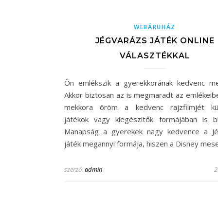
WEBÁRUHÁZ
JÉGVARÁZS JÁTÉK ONLINE
VÁLASZTÉKKAL
Ön emlékszik a gyerekkorának kedvenc me
Akkor biztosan az is megmaradt az emlékeib
mekkora öröm a kedvenc rajzfilmjét kü
játékok vagy kiegészítők formájában is bir
Manapság a gyerekek nagy kedvence a Jé
játék megannyi formája, hiszen a Disney mes
szerző:
admin
2