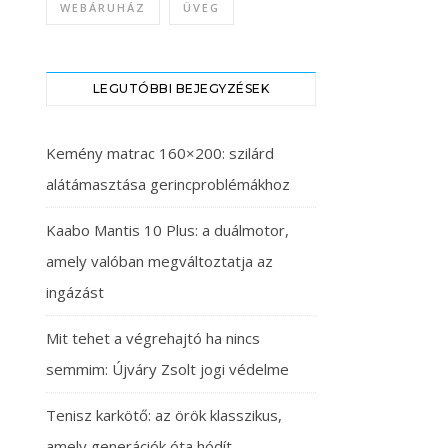
WEBÁRUHÁZ
ÜVEG
LEGUTÓBBI BEJEGYZÉSEK
Kemény matrac 160×200: szilárd
alátámasztása gerincproblémákhoz
Kaabo Mantis 10 Plus: a duálmotor,
amely valóban megváltoztatja az
ingázást
Mit tehet a végrehajtó ha nincs
semmim: Újváry Zsolt jogi védelme
Tenisz karkötő: az örök klasszikus,
amely generációk óta hódít