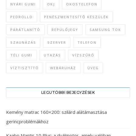
NYÁRI GUMI
OKJ
OKOSTELEFON
PEDROLLO
PENÉSZMENTESÍTŐ KÉSZÜLÉK
PÁRÁTLANÍTÓ
REPÜLŐJEGY
SAMSUNG TOK
SZAUNÁZÁS
SZERVER
TELEFON
TÉLI GUMI
UTAZÁS
VÍZSZŰRŐ
VÍZTISZTÍTÓ
WEBÁRUHÁZ
ÜVEG
LEGUTÓBBI BEJEGYZÉSEK
Kemény matrac 160×200: szilárd alátámasztása
gerincproblémákhoz
Kaabo Mantis 10 Plus: a duálmotor, amely valóban