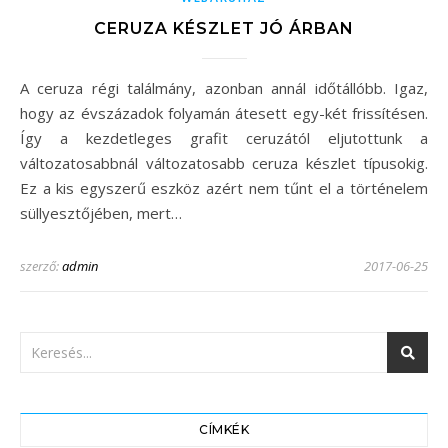
CERUZA KÉSZLET JÓ ÁRBAN
A ceruza régi találmány, azonban annál időtállóbb. Igaz,
hogy az évszázadok folyamán átesett egy-két frissítésen.
Így a kezdetleges grafit ceruzától eljutottunk a
változatosabbnál változatosabb ceruza készlet típusokig.
Ez a kis egyszerű eszköz azért nem tűnt el a történelem
süllyesztőjében, mert…
szerző:
admin
2017-06-25
CÍMKÉK