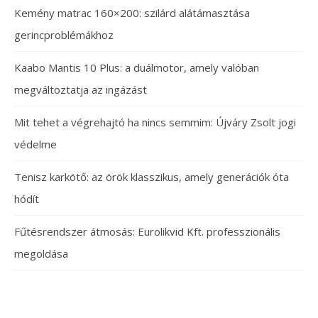
Kemény matrac 160×200: szilárd alátámasztása
gerincproblémákhoz
Kaabo Mantis 10 Plus: a duálmotor, amely valóban
megváltoztatja az ingázást
Mit tehet a végrehajtó ha nincs semmim: Újváry Zsolt jogi
védelme
Tenisz karkötő: az örök klasszikus, amely generációk óta
hódít
Fűtésrendszer átmosás: Eurolikvid Kft. professzionális
megoldása