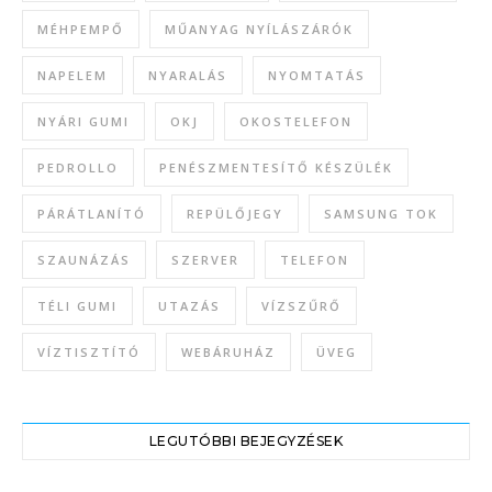
MÉHPEMPŐ
MŰANYAG NYÍLÁSZÁRÓK
NAPELEM
NYARALÁS
NYOMTATÁS
NYÁRI GUMI
OKJ
OKOSTELEFON
PEDROLLO
PENÉSZMENTESÍTŐ KÉSZÜLÉK
PÁRÁTLANÍTÓ
REPÜLŐJEGY
SAMSUNG TOK
SZAUNÁZÁS
SZERVER
TELEFON
TÉLI GUMI
UTAZÁS
VÍZSZŰRŐ
VÍZTISZTÍTÓ
WEBÁRUHÁZ
ÜVEG
LEGUTÓBBI BEJEGYZÉSEK