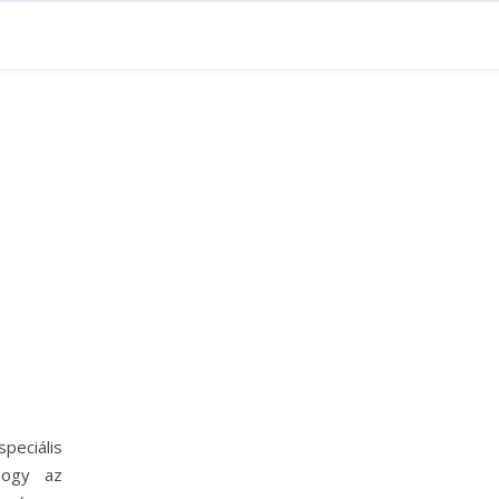
eciális
 hogy az