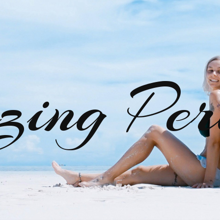
zing Per