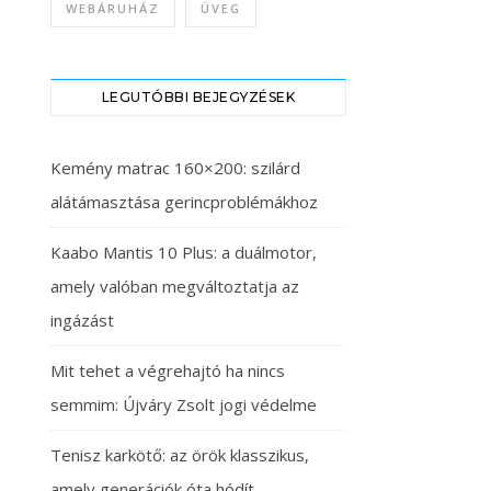
WEBÁRUHÁZ
ÜVEG
LEGUTÓBBI BEJEGYZÉSEK
Kemény matrac 160×200: szilárd
alátámasztása gerincproblémákhoz
Kaabo Mantis 10 Plus: a duálmotor,
amely valóban megváltoztatja az
ingázást
Mit tehet a végrehajtó ha nincs
semmim: Újváry Zsolt jogi védelme
Tenisz karkötő: az örök klasszikus,
amely generációk óta hódít