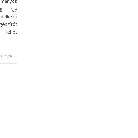
mányos
lag egy
delkező
gészítőt
n lehet
015-04-12