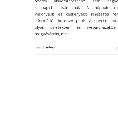
adatok kinyomtatásához sem hagyo
rajzpapírt alkalmaznak. A hőpapírsza
vékonyabb és keskenyebb kinézettel ren
információt hordozó papír. A speciális kie
olyan üzletekben és webáruházakba
megvásárolni, mint…
szerző:
admin
2