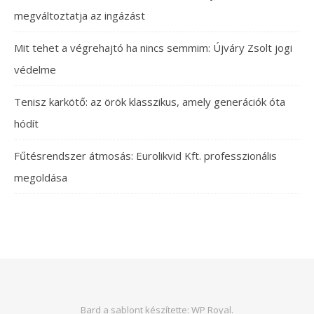
megváltoztatja az ingázást
Mit tehet a végrehajtó ha nincs semmim: Újváry Zsolt jogi
védelme
Tenisz karkötő: az örök klasszikus, amely generációk óta
hódít
Fűtésrendszer átmosás: Eurolikvid Kft. professzionális
megoldása
Bard a sablont készítette:
WP Royal
.