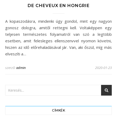
DE CHEVEUX EN HONGRIE
A kopaszodásra, mindenki úgy gondol, mint egy nagyon
gonosz dologra, amitől rettegni kell. Voltaképpen egy
teljesen természetes folyamatról van szó a legtöbb
esetben, amit felesleges ellenszenvvel nyomon követni,
hiszen az idő előrehaladásával jár. Van, aki őszül, míg más
elveszíti a…
szerző:
admin
2020-01-23
CÍMKÉK