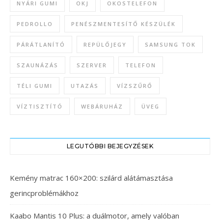
NYÁRI GUMI
OKJ
OKOSTELEFON
PEDROLLO
PENÉSZMENTESÍTŐ KÉSZÜLÉK
PÁRÁTLANÍTÓ
REPÜLŐJEGY
SAMSUNG TOK
SZAUNÁZÁS
SZERVER
TELEFON
TÉLI GUMI
UTAZÁS
VÍZSZŰRŐ
VÍZTISZTÍTÓ
WEBÁRUHÁZ
ÜVEG
LEGUTÓBBI BEJEGYZÉSEK
Kemény matrac 160×200: szilárd alátámasztása
gerincproblémákhoz
Kaabo Mantis 10 Plus: a duálmotor, amely valóban