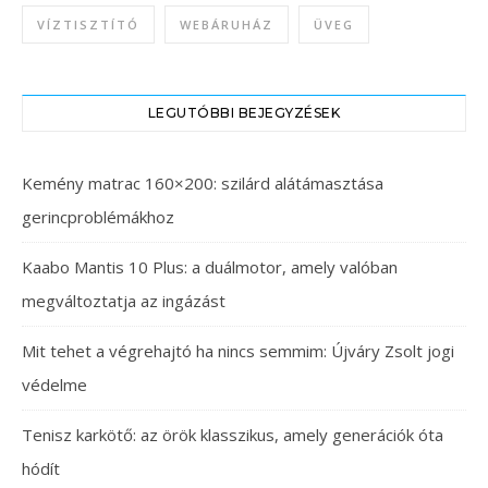
VÍZTISZTÍTÓ
WEBÁRUHÁZ
ÜVEG
LEGUTÓBBI BEJEGYZÉSEK
Kemény matrac 160×200: szilárd alátámasztása
gerincproblémákhoz
Kaabo Mantis 10 Plus: a duálmotor, amely valóban
megváltoztatja az ingázást
Mit tehet a végrehajtó ha nincs semmim: Újváry Zsolt jogi
védelme
Tenisz karkötő: az örök klasszikus, amely generációk óta
hódít