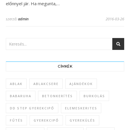
előnnyel jár. Ha megunta,…
szerző:
admin
2016-03-26
CÍMKÉK
ABLAK
ABLAKCSERE
AJÁNDÉKOK
BABARUHA
BETONKERÍTÉS
BURKOLÁS
DD STEP GYEREKCIPŐ
ELEMESKERITES
FŰTÉS
GYEREKCIPŐ
GYEREKÜLÉS