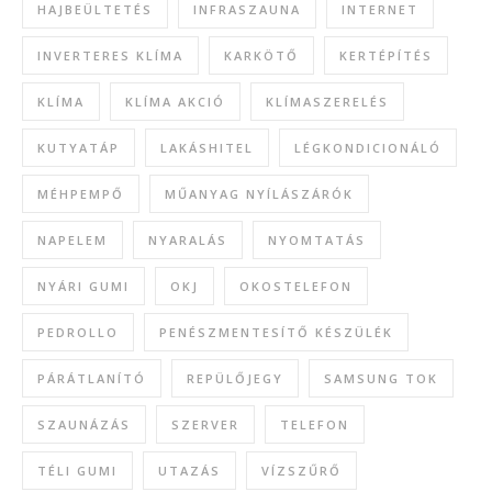
HAJBEÜLTETÉS
INFRASZAUNA
INTERNET
INVERTERES KLÍMA
KARKÖTŐ
KERTÉPÍTÉS
KLÍMA
KLÍMA AKCIÓ
KLÍMASZERELÉS
KUTYATÁP
LAKÁSHITEL
LÉGKONDICIONÁLÓ
MÉHPEMPŐ
MŰANYAG NYÍLÁSZÁRÓK
NAPELEM
NYARALÁS
NYOMTATÁS
NYÁRI GUMI
OKJ
OKOSTELEFON
PEDROLLO
PENÉSZMENTESÍTŐ KÉSZÜLÉK
PÁRÁTLANÍTÓ
REPÜLŐJEGY
SAMSUNG TOK
SZAUNÁZÁS
SZERVER
TELEFON
TÉLI GUMI
UTAZÁS
VÍZSZŰRŐ