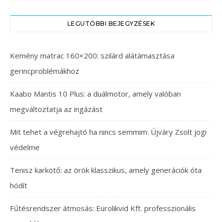
LEGUTÓBBI BEJEGYZÉSEK
Kemény matrac 160×200: szilárd alátámasztása
gerincproblémákhoz
Kaabo Mantis 10 Plus: a duálmotor, amely valóban
megváltoztatja az ingázást
Mit tehet a végrehajtó ha nincs semmim: Újváry Zsolt jogi
védelme
Tenisz karkötő: az örök klasszikus, amely generációk óta
hódít
Fűtésrendszer átmosás: Eurolikvid Kft. professzionális