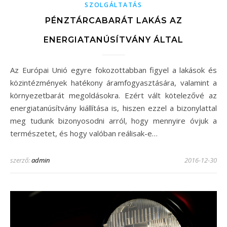
SZOLGÁLTATÁS
PÉNZTÁRCABARÁT LAKÁS AZ
ENERGIATANÚSÍTVÁNY ÁLTAL
Az Európai Unió egyre fokozottabban figyel a lakások és
közintézmények hatékony áramfogyasztására, valamint a
környezetbarát megoldásokra. Ezért vált kötelezővé az
energiatanúsítvány kiállítása is, hiszen ezzel a bizonylattal
meg tudunk bizonyosodni arról, hogy mennyire óvjuk a
természetet, és hogy valóban reálisak-e…
szerző:
admin
2016-12-30