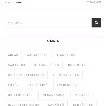
szerző:
admin
2016-12-01
CÍMKÉK
ABLAK
ABLAKCSERE
AJÁNDÉKOK
BABARUHA
BETONKERÍTÉS
BURKOLÁS
DD STEP GYEREKCIPŐ
ELEMESKERITES
FŰTÉS
GYEREKCIPŐ
GYEREKÜLÉS
HAJBEÜLTETÉS
INFRASZAUNA
INTERNET
INVERTERES KLÍMA
KARKÖTŐ
KERTÉPÍTÉS