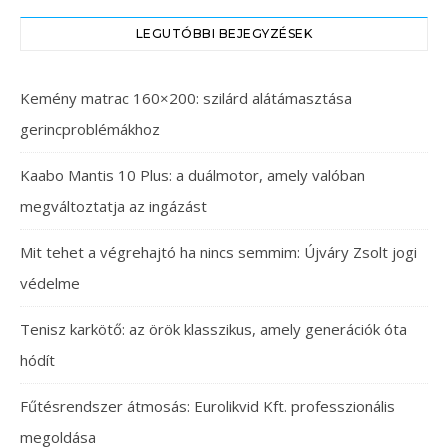
LEGUTÓBBI BEJEGYZÉSEK
Kemény matrac 160×200: szilárd alátámasztása
gerincproblémákhoz
Kaabo Mantis 10 Plus: a duálmotor, amely valóban
megváltoztatja az ingázást
Mit tehet a végrehajtó ha nincs semmim: Újváry Zsolt jogi
védelme
Tenisz karkötő: az örök klasszikus, amely generációk óta
hódít
Fűtésrendszer átmosás: Eurolikvid Kft. professzionális
megoldása