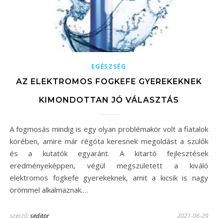
EGÉSZSÉG
AZ ELEKTROMOS FOGKEFE GYEREKEKNEK
KIMONDOTTAN JÓ VÁLASZTÁS
A fogmosás mindig is egy olyan problémakör volt a fiatalok
körében, amire már régóta keresnek megoldást a szülők
és a kutatók egyaránt. A kitartó fejlesztések
eredményeképpen, végül megszületett a kiváló
elektromos fogkefe gyerekeknek, amit a kicsik is nagy
örömmel alkalmaznak.…
szerző:
seditor
2021-06-29