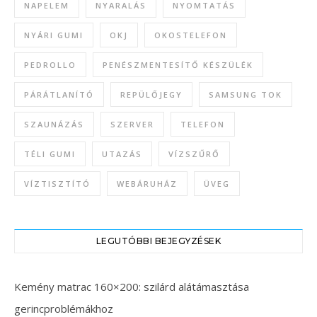
NAPELEM
NYARALÁS
NYOMTATÁS
NYÁRI GUMI
OKJ
OKOSTELEFON
PEDROLLO
PENÉSZMENTESÍTŐ KÉSZÜLÉK
PÁRÁTLANÍTÓ
REPÜLŐJEGY
SAMSUNG TOK
SZAUNÁZÁS
SZERVER
TELEFON
TÉLI GUMI
UTAZÁS
VÍZSZŰRŐ
VÍZTISZTÍTÓ
WEBÁRUHÁZ
ÜVEG
LEGUTÓBBI BEJEGYZÉSEK
Kemény matrac 160×200: szilárd alátámasztása
gerincproblémákhoz