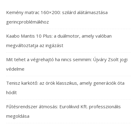
Kemény matrac 160×200: szilárd alátámasztása
gerincproblémákhoz
Kaabo Mantis 10 Plus: a duálmotor, amely valóban
megváltoztatja az ingázást
Mit tehet a végrehajtó ha nincs semmim: Újváry Zsolt jogi
védelme
Tenisz karkötő: az örök klasszikus, amely generációk óta
hódít
Fűtésrendszer átmosás: Eurolikvid Kft. professzionális
megoldása