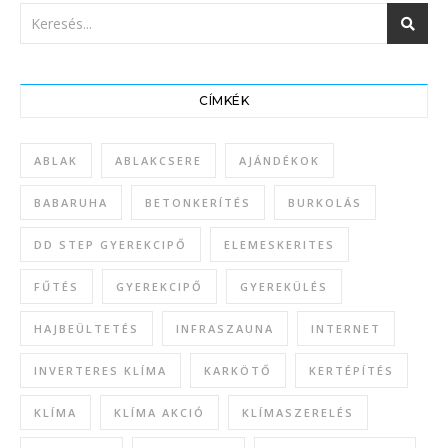
CÍMKÉK
ABLAK
ABLAKCSERE
AJÁNDÉKOK
BABARUHA
BETONKERÍTÉS
BURKOLÁS
DD STEP GYEREKCIPŐ
ELEMESKERITES
FŰTÉS
GYEREKCIPŐ
GYEREKÜLÉS
HAJBEÜLTETÉS
INFRASZAUNA
INTERNET
INVERTERES KLÍMA
KARKÖTŐ
KERTÉPÍTÉS
KLÍMA
KLÍMA AKCIÓ
KLÍMASZERELÉS