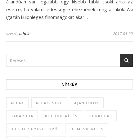
állandóan van legalább egy kisebb tábla csoki arra az
esetre, ha valami édességre éheznének meg a lakók. Aki
igazán különleges finomságokat akar…
szerző:
admin
2017-05-29
CÍMKÉK
ABLAK
ABLAKCSERE
AJÁNDÉKOK
BABARUHA
BETONKERÍTÉS
BURKOLÁS
DD STEP GYEREKCIPŐ
ELEMESKERITES