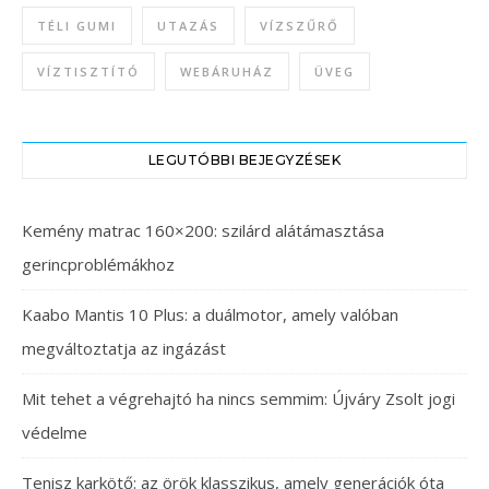
TÉLI GUMI
UTAZÁS
VÍZSZŰRŐ
VÍZTISZTÍTÓ
WEBÁRUHÁZ
ÜVEG
LEGUTÓBBI BEJEGYZÉSEK
Kemény matrac 160×200: szilárd alátámasztása
gerincproblémákhoz
Kaabo Mantis 10 Plus: a duálmotor, amely valóban
megváltoztatja az ingázást
Mit tehet a végrehajtó ha nincs semmim: Újváry Zsolt jogi
védelme
Tenisz karkötő: az örök klasszikus, amely generációk óta