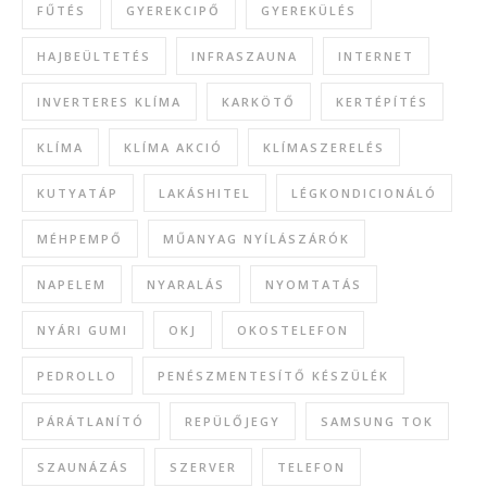
FŰTÉS
GYEREKCIPŐ
GYEREKÜLÉS
HAJBEÜLTETÉS
INFRASZAUNA
INTERNET
INVERTERES KLÍMA
KARKÖTŐ
KERTÉPÍTÉS
KLÍMA
KLÍMA AKCIÓ
KLÍMASZERELÉS
KUTYATÁP
LAKÁSHITEL
LÉGKONDICIONÁLÓ
MÉHPEMPŐ
MŰANYAG NYÍLÁSZÁRÓK
NAPELEM
NYARALÁS
NYOMTATÁS
NYÁRI GUMI
OKJ
OKOSTELEFON
PEDROLLO
PENÉSZMENTESÍTŐ KÉSZÜLÉK
PÁRÁTLANÍTÓ
REPÜLŐJEGY
SAMSUNG TOK
SZAUNÁZÁS
SZERVER
TELEFON