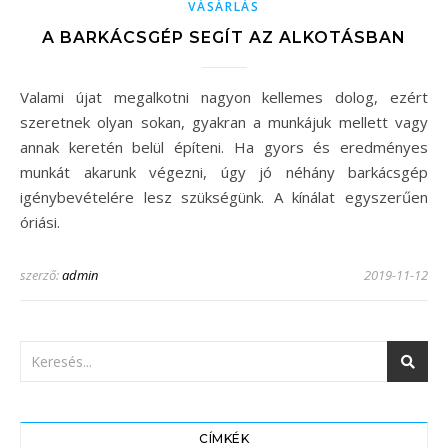
VÁSÁRLÁS
A BARKÁCSGÉP SEGÍT AZ ALKOTÁSBAN
Valami újat megalkotni nagyon kellemes dolog, ezért
szeretnek olyan sokan, gyakran a munkájuk mellett vagy
annak keretén belül építeni. Ha gyors és eredményes
munkát akarunk végezni, úgy jó néhány barkácsgép
igénybevételére lesz szükségünk. A kínálat egyszerűen
óriási.
szerző:
admin
2019-11-12
CÍMKÉK