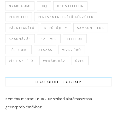
NYÁRI GUMI
OKJ
OKOSTELEFON
PEDROLLO
PENÉSZMENTESÍTŐ KÉSZÜLÉK
PÁRÁTLANÍTÓ
REPÜLŐJEGY
SAMSUNG TOK
SZAUNÁZÁS
SZERVER
TELEFON
TÉLI GUMI
UTAZÁS
VÍZSZŰRŐ
VÍZTISZTÍTÓ
WEBÁRUHÁZ
ÜVEG
LEGUTÓBBI BEJEGYZÉSEK
Kemény matrac 160×200: szilárd alátámasztása
gerincproblémákhoz