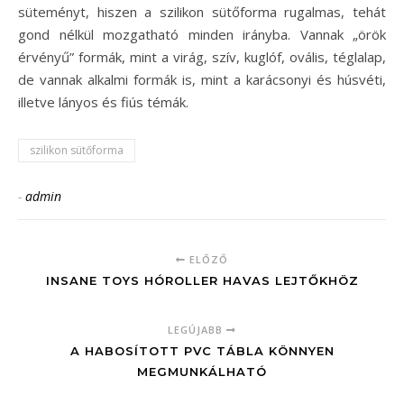
süteményt, hiszen a szilikon sütőforma rugalmas, tehát
gond nélkül mozgatható minden irányba. Vannak „örök
érvényű” formák, mint a virág, szív, kuglóf, ovális, téglalap,
de vannak alkalmi formák is, mint a karácsonyi és húsvéti,
illetve lányos és fiús témák.
szilikon sütőforma
-
admin
ELŐZŐ
INSANE TOYS HÓROLLER HAVAS LEJTŐKHÖZ
LEGÚJABB
A HABOSÍTOTT PVC TÁBLA KÖNNYEN
MEGMUNKÁLHATÓ