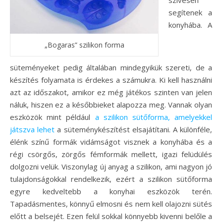
szívesen
segítenek a
konyhába. A
„Bogaras” szilikon forma
süteményeket pedig általában mindegyikük szereti, de a
készítés folyamata is érdekes a számukra. Ki kell használni
azt az időszakot, amikor ez még játékos szinten van jelen
náluk, hiszen ez a későbbieket alapozza meg. Vannak olyan
eszközök mint például
a szilikon sütőforma, amelyekkel
játszva lehet
a süteménykészítést elsajátítani. A különféle,
élénk színű formák vidámságot visznek a konyhába és a
régi csörgős, zörgős fémformák mellett, igazi felüdülés
dolgozni velük.
Viszonylag új anyag a szilikon, ami nagyon jó
tulajdonságokkal rendelkezik, ezért a szilikon sütőforma
egyre kedveltebb a konyhai eszközök terén.
Tapadásmentes, könnyű elmosni és nem kell olajozni sütés
előtt a belsejét. Ezen felül sokkal könnyebb kivenni belőle a