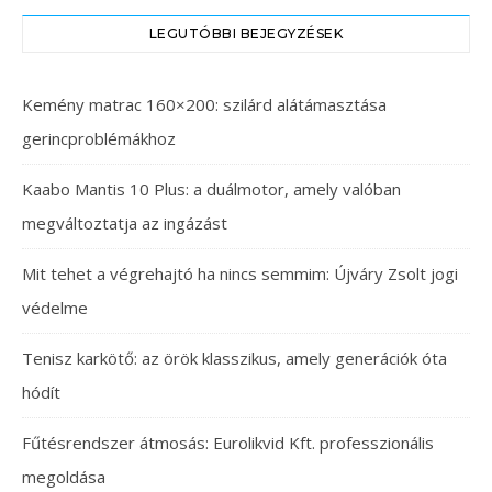
LEGUTÓBBI BEJEGYZÉSEK
Kemény matrac 160×200: szilárd alátámasztása
gerincproblémákhoz
Kaabo Mantis 10 Plus: a duálmotor, amely valóban
megváltoztatja az ingázást
Mit tehet a végrehajtó ha nincs semmim: Újváry Zsolt jogi
védelme
Tenisz karkötő: az örök klasszikus, amely generációk óta
hódít
Fűtésrendszer átmosás: Eurolikvid Kft. professzionális
megoldása