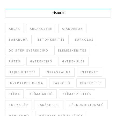
CÍMKÉK
ABLAK
ABLAKCSERE
AJÁNDÉKOK
BABARUHA
BETONKERÍTÉS
BURKOLÁS
DD STEP GYEREKCIPŐ
ELEMESKERITES
FŰTÉS
GYEREKCIPŐ
GYEREKÜLÉS
HAJBEÜLTETÉS
INFRASZAUNA
INTERNET
INVERTERES KLÍMA
KARKÖTŐ
KERTÉPÍTÉS
KLÍMA
KLÍMA AKCIÓ
KLÍMASZERELÉS
KUTYATÁP
LAKÁSHITEL
LÉGKONDICIONÁLÓ
MÉHPEMPŐ
MŰANYAG NYÍLÁSZÁRÓK