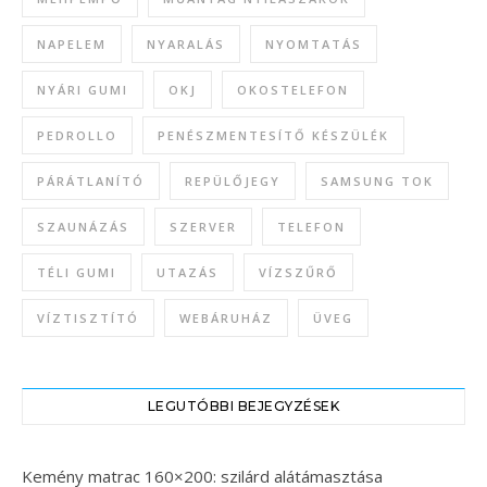
NAPELEM
NYARALÁS
NYOMTATÁS
NYÁRI GUMI
OKJ
OKOSTELEFON
PEDROLLO
PENÉSZMENTESÍTŐ KÉSZÜLÉK
PÁRÁTLANÍTÓ
REPÜLŐJEGY
SAMSUNG TOK
SZAUNÁZÁS
SZERVER
TELEFON
TÉLI GUMI
UTAZÁS
VÍZSZŰRŐ
VÍZTISZTÍTÓ
WEBÁRUHÁZ
ÜVEG
LEGUTÓBBI BEJEGYZÉSEK
Kemény matrac 160×200: szilárd alátámasztása