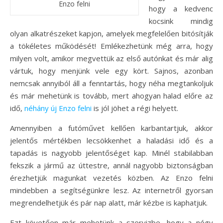
Enzo felni
hogy a kedvenc
kocsink mindig
olyan alkatrészeket kapjon, amelyek megfelelően bitósítják
a tökéletes működését! Emlékezhetünk még arra, hogy
milyen volt, amikor megvettük az első autónkat és már alig
vártuk, hogy menjünk vele egy kört. Sajnos, azonban
nemcsak annyiból áll a fenntartás, hogy néha megtankoljuk
és már mehetünk is tovább, mert ahogyan halad előre az
idő,
néhány új Enzo felni
is jól jöhet a régi helyett.
Amennyiben a futóművet kellően karbantartjuk, akkor
jelentős mértékben lecsökkenhet a haladási idő és a
tapadás is nagyobb jelentőséget kap. Minél stabilabban
fekszik a jármű az úttestre, annál nagyobb biztonságban
érezhetjük magunkat vezetés közben. Az Enzo felni
mindebben a segítségünkre lesz. Az internetről gyorsan
megrendelhetjük és pár nap alatt, már kézbe is kaphatjuk.
Ezt követően már mehetünk a szervizbe, hogy a négy