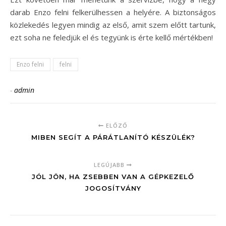
darab Enzo felni felkerülhessen a helyére. A biztonságos
közlekedés legyen mindig az első, amit szem előtt tartunk,
ezt soha ne feledjük el és tegyünk is érte kellő mértékben!
Enzo felni
felni
-
admin
ELŐZŐ
MIBEN SEGÍT A PÁRÁTLANÍTÓ KÉSZÜLÉK?
LEGÚJABB
JÓL JÖN, HA ZSEBBEN VAN A GÉPKEZELŐ
JOGOSÍTVÁNY