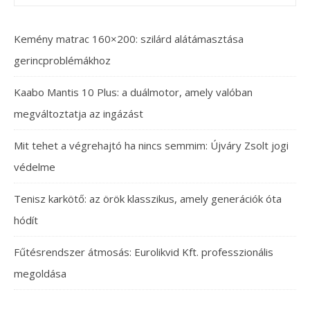
Kemény matrac 160×200: szilárd alátámasztása
gerincproblémákhoz
Kaabo Mantis 10 Plus: a duálmotor, amely valóban
megváltoztatja az ingázást
Mit tehet a végrehajtó ha nincs semmim: Újváry Zsolt jogi
védelme
Tenisz karkötő: az örök klasszikus, amely generációk óta
hódít
Fűtésrendszer átmosás: Eurolikvid Kft. professzionális
megoldása