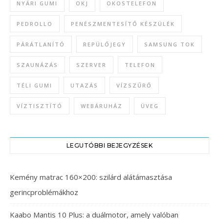
NYÁRI GUMI
OKJ
OKOSTELEFON
PEDROLLO
PENÉSZMENTESÍTŐ KÉSZÜLÉK
PÁRÁTLANÍTÓ
REPÜLŐJEGY
SAMSUNG TOK
SZAUNÁZÁS
SZERVER
TELEFON
TÉLI GUMI
UTAZÁS
VÍZSZŰRŐ
VÍZTISZTÍTÓ
WEBÁRUHÁZ
ÜVEG
LEGUTÓBBI BEJEGYZÉSEK
Kemény matrac 160×200: szilárd alátámasztása
gerincproblémákhoz
Kaabo Mantis 10 Plus: a duálmotor, amely valóban