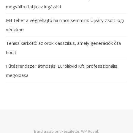
megváltoztatja az ingázást
Mit tehet a végrehajtó ha nincs semmim: Újváry Zsolt jogi
védelme
Tenisz karkötő: az örök klasszikus, amely generációk óta
hódít
Fűtésrendszer átmosás: Eurolikvid Kft. professzionális
megoldása
Bard a sablont készítette:
WP Royal
.