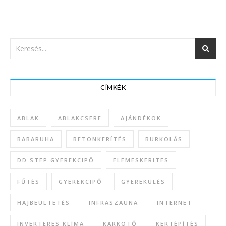
CÍMKÉK
ABLAK
ABLAKCSERE
AJÁNDÉKOK
BABARUHA
BETONKERÍTÉS
BURKOLÁS
DD STEP GYEREKCIPŐ
ELEMESKERITES
FŰTÉS
GYEREKCIPŐ
GYEREKÜLÉS
HAJBEÜLTETÉS
INFRASZAUNA
INTERNET
INVERTERES KLÍMA
KARKÖTŐ
KERTÉPÍTÉS