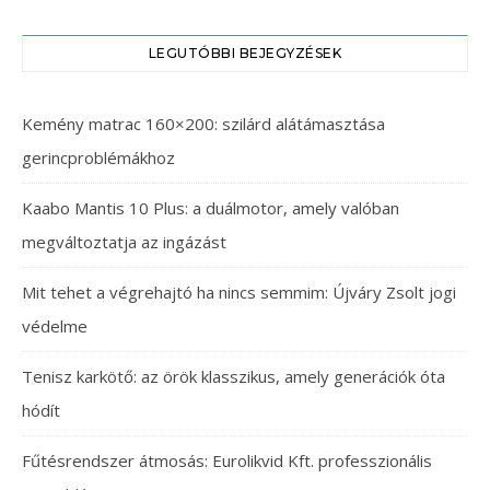
LEGUTÓBBI BEJEGYZÉSEK
Kemény matrac 160×200: szilárd alátámasztása
gerincproblémákhoz
Kaabo Mantis 10 Plus: a duálmotor, amely valóban
megváltoztatja az ingázást
Mit tehet a végrehajtó ha nincs semmim: Újváry Zsolt jogi
védelme
Tenisz karkötő: az örök klasszikus, amely generációk óta
hódít
Fűtésrendszer átmosás: Eurolikvid Kft. professzionális