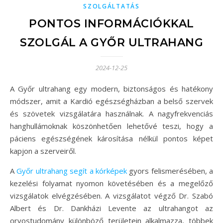
SZOLGÁLTATÁS
PONTOS INFORMÁCIÓKKAL
SZOLGÁL A GYŐR ULTRAHANG
2024-12-25
A Győr ultrahang egy modern, biztonságos és hatékony
módszer, amit a Kardió egészségházban a belső szervek
és szövetek vizsgálatára használnak. A nagyfrekvenciás
hanghullámoknak köszönhetően lehetővé teszi, hogy a
páciens egészségének károsítása nélkül pontos képet
kapjon a szerveiről.
A
Győr ultrahang segít a kórképek
gyors felismerésében, a
kezelési folyamat nyomon követésében és a megelőző
vizsgálatok elvégzésében. A vizsgálatot végző Dr. Szabó
Albert és Dr. Dankházi Levente az ultrahangot az
orvostudomány különböző területein alkalmazza, többek