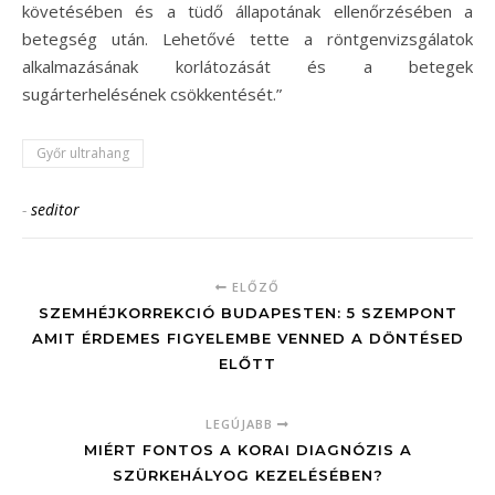
követésében és a tüdő állapotának ellenőrzésében a
betegség után. Lehetővé tette a röntgenvizsgálatok
alkalmazásának korlátozását és a betegek
sugárterhelésének csökkentését.”
Győr ultrahang
-
seditor
ELŐZŐ
SZEMHÉJKORREKCIÓ BUDAPESTEN: 5 SZEMPONT
AMIT ÉRDEMES FIGYELEMBE VENNED A DÖNTÉSED
ELŐTT
LEGÚJABB
MIÉRT FONTOS A KORAI DIAGNÓZIS A
SZÜRKEHÁLYOG KEZELÉSÉBEN?