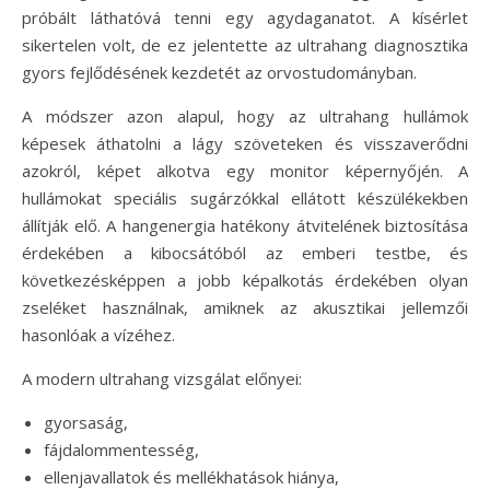
próbált láthatóvá tenni egy agydaganatot. A kísérlet
sikertelen volt, de ez jelentette az ultrahang diagnosztika
gyors fejlődésének kezdetét az orvostudományban.
A módszer azon alapul, hogy az ultrahang hullámok
képesek áthatolni a lágy szöveteken és visszaverődni
azokról, képet alkotva egy monitor képernyőjén. A
hullámokat speciális sugárzókkal ellátott készülékekben
állítják elő. A hangenergia hatékony átvitelének biztosítása
érdekében a kibocsátóból az emberi testbe, és
következésképpen a jobb képalkotás érdekében olyan
zseléket használnak, amiknek az akusztikai jellemzői
hasonlóak a vízéhez.
A modern ultrahang vizsgálat előnyei:
gyorsaság,
fájdalommentesség,
ellenjavallatok és mellékhatások hiánya,