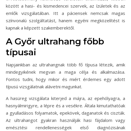
között a hasi- és kismedencei szervek, az ízületek és az
emlők vizsgálatában. Itt a páciensek nemcsak magas
színvonalú szolgáltatást, hanem egyéni megközelítést is
kapnak a képzett szakemberektől.
A Győr ultrahang főbb
típusai
Napjainkban az ultrahangnak több fő típusa létezik, amik
mindegyikének megvan a maga célja és alkalmazása.
Fontos tudni, hogy mikor és miért érdemes egy adott
típusú vizsgálatnak alávetni magunkat.
A hasüreg vizsgálata kiterjed a májra, az epehólyagra, a
hasnyálmirigyre, a lépre és a vesékre. Általa kimutathatóak
a gyulladásos folyamatok, epekövek, daganatok és ciszták.
Az ultrahangot gyakran használják hasi fájdalom vagy
emésztési rendellenességek első diagnózisának