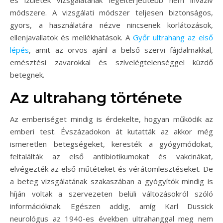
és ízületek vizsgálatának legelterjedtebb nem invazív
módszere. A vizsgálati módszer teljesen biztonságos,
gyors, a használatára nézve nincsenek korlátozások,
ellenjavallatok és mellékhatások. A
Győr ultrahang az első
lépés
, amit az orvos ajánl a belső szervi fájdalmakkal,
emésztési zavarokkal és szívelégtelenséggel küzdő
betegnek.
Az ultrahang története
Az emberiséget mindig is érdekelte, hogyan működik az
emberi test. Évszázadokon át kutatták az akkor még
ismeretlen betegségeket, keresték a gyógymódokat,
feltalálták az első antibiotikumokat és vakcinákat,
elvégezték az első műtéteket és vérátömlesztéseket. De
a beteg vizsgálatának szakaszában a gyógyítók mindig is
híján voltak a szervezeten belüli változásokról szóló
információknak. Egészen addig, amíg Karl Dussick
neurológus az 1940-es években ultrahanggal meg nem