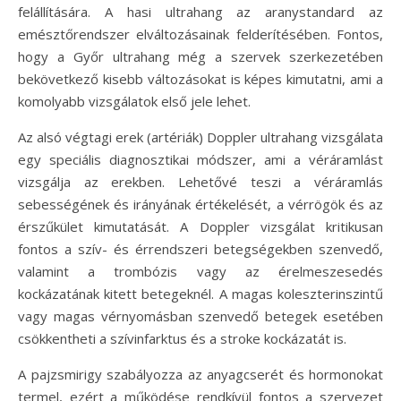
felállítására. A hasi ultrahang az aranystandard az
emésztőrendszer elváltozásainak felderítésében. Fontos,
hogy a Győr ultrahang még a szervek szerkezetében
bekövetkező kisebb változásokat is képes kimutatni, ami a
komolyabb vizsgálatok első jele lehet.
Az alsó végtagi erek (artériák) Doppler ultrahang vizsgálata
egy speciális diagnosztikai módszer, ami a véráramlást
vizsgálja az erekben. Lehetővé teszi a véráramlás
sebességének és irányának értékelését, a vérrögök és az
érszűkület kimutatását. A Doppler vizsgálat kritikusan
fontos a szív- és érrendszeri betegségekben szenvedő,
valamint a trombózis vagy az érelmeszesedés
kockázatának kitett betegeknél. A magas koleszterinszintű
vagy magas vérnyomásban szenvedő betegek esetében
csökkentheti a szívinfarktus és a stroke kockázatát is.
A pajzsmirigy szabályozza az anyagcserét és hormonokat
termel, ezért a működése rendkívül fontos a szervezet