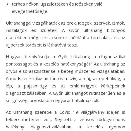
terhes nőkön, újszülötteken és időseken való
elvégezhetősége.
Ultrahanggal vizsgálhatóak az erek, idegek, szervek, izmok,
ínszalagok és ízületek. A Győr ultrahang bizonyos
esetekben még a kis csontok, például a térdkalács és az
ujjpercek töréseit is láthatóvá teszi.
Hogyan befolyásolja a Győr ultrahang a diagnosztikai
pontosságot és a kezelés hatékonyságát? Az ultrahang az
orvos első asszisztense a beteg műszeres vizsgálatában.
A módszer kritikusan fontos a szív, a máj, az epehólyag, a
lép, a pajzsmirigy és az emlőmirigyek kórképeinek
diagnosztizálásában. A Győr ultrahangot rutinszerűen és a
sürgősségi orvoslásban egyaránt alkalmazzák.
Az ultrahang szerepe a Covid 19 világjárvány idején is
felbecsülhetetlen volt. Segített a vírusos tüdőgyulladás
hatékony diagnosztizálásában, a kezelés nyomon