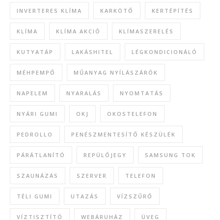
INVERTERES KLÍMA
KARKÖTŐ
KERTÉPÍTÉS
KLÍMA
KLÍMA AKCIÓ
KLÍMASZERELÉS
KUTYATÁP
LAKÁSHITEL
LÉGKONDICIONÁLÓ
MÉHPEMPŐ
MŰANYAG NYÍLÁSZÁRÓK
NAPELEM
NYARALÁS
NYOMTATÁS
NYÁRI GUMI
OKJ
OKOSTELEFON
PEDROLLO
PENÉSZMENTESÍTŐ KÉSZÜLÉK
PÁRÁTLANÍTÓ
REPÜLŐJEGY
SAMSUNG TOK
SZAUNÁZÁS
SZERVER
TELEFON
TÉLI GUMI
UTAZÁS
VÍZSZŰRŐ
VÍZTISZTÍTÓ
WEBÁRUHÁZ
ÜVEG