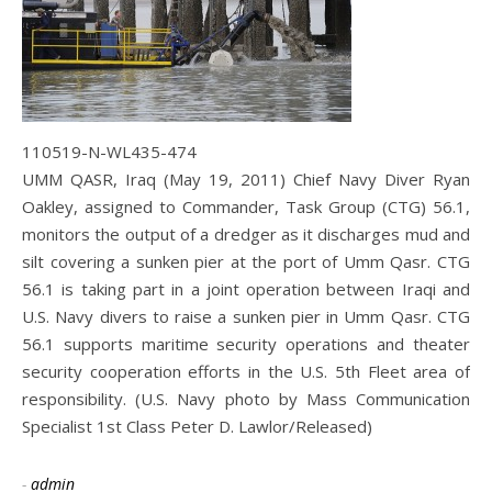
110519-N-WL435-474
UMM QASR, Iraq (May 19, 2011) Chief Navy Diver Ryan
Oakley, assigned to Commander, Task Group (CTG) 56.1,
monitors the output of a dredger as it discharges mud and
silt covering a sunken pier at the port of Umm Qasr. CTG
56.1 is taking part in a joint operation between Iraqi and
U.S. Navy divers to raise a sunken pier in Umm Qasr. CTG
56.1 supports maritime security operations and theater
security cooperation efforts in the U.S. 5th Fleet area of
responsibility. (U.S. Navy photo by Mass Communication
Specialist 1st Class Peter D. Lawlor/Released)
-
admin