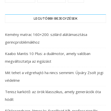
LEGUTÓBBI BEJEGYZÉSEK
Kemény matrac 160×200: szilárd alátámasztása
gerincproblémákhoz
Kaabo Mantis 10 Plus: a duálmotor, amely valóban
megváltoztatja az ingázást
Mit tehet a végrehajtó ha nincs semmim: Újváry Zsolt jogi
védelme
Tenisz karkötő: az örök klasszikus, amely generációk óta
hódít
Fűtésrendszer átmosás: Eurolikvid Kft. professzionális