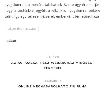
nyugalomra, harmóniára találhatunk. Szinte úgy érezhetjük,
hogy a testünkkel együtt a lelkünk is nyugalomra, békére
talált. Így egy teljesen kicserélt emberként térhetünk haza.
Olajos thai masszázs
-
admin
ELŐZŐ
AZ AUTÓALKATRÉSZ WEBÁRUHÁZ MINŐSÉGI
TERMÉKEI
LEGÚJABB
ONLINE MEGVÁSÁROLHATÓ FIÚ RUHA