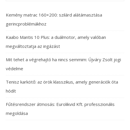
Kemény matrac 160×200: szilárd alátámasztása
gerincproblémákhoz
Kaabo Mantis 10 Plus: a duálmotor, amely valóban
megváltoztatja az ingázást
Mit tehet a végrehajtó ha nincs semmim: Újváry Zsolt jogi
védelme
Tenisz karkötő: az örök klasszikus, amely generációk óta
hódít
Fűtésrendszer átmosás: Eurolikvid Kft. professzionális
megoldása