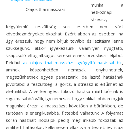
munka, a
Olajos thai masszázs
hétköznapi
stressz, a
felgyülemlő feszültség sok esetben nem várt
következményeket okozhat. Ezért abban az esetben, ha
úgy érezzük, hogy nem bírjuk tovább és lazításra lenne
szükségünk, akkor igyekezzünk valamilyen nyugtató,
kikapcsoló elfoglaltságot keresni ennek orvoslása céljából.
Például
az olajos thai masszázs gyógyító hatással bír
,
aminek köszönhetően nemcsak enyhülhetnek,
megszűnhetnek egyes panaszaink, de lazító hatásának
jóvoltából a feszültség, a görcs, a stressz is eltűnhet az
életünkből.
A vérkeringést fokozó hatása miatt bőrünk is
rugalmasabbá válik, így nemcsak, hogy sokkal jobban fogjuk
magunkat érezni a masszázst követően a bőrünkben, de
tartósan is energikusabbá, fittebbé válhatunk. A folyamat
során használt illóolajok pedig még inkább fokozzák az
említett hatásokat, kellemesen ellazítva a testet, így igazi