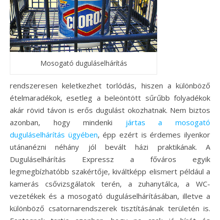
Mosogató duguláselhárítás
rendszeresen keletkezhet torlódás, hiszen a különböző
ételmaradékok, esetleg a beleöntött sűrűbb folyadékok
akár rövid távon is erős dugulást okozhatnak. Nem biztos
azonban, hogy mindenki
jártas a mosogató
duguláselhárítás ügyében
, épp ezért is érdemes ilyenkor
utánanézni néhány jól bevált házi praktikának. A
Duguláselhárítás Expressz a főváros egyik
legmegbízhatóbb szakértője, kiváltképp elismert például a
kamerás csővizsgálatok terén, a zuhanytálca, a WC-
vezetékek és a mosogató duguláselhárításában, illetve a
különböző csatornarendszerek tisztításának területén is.