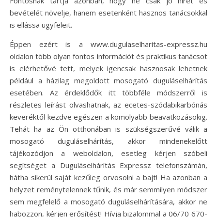
Fontosnak tartja azonban, hogy ne csak jó hírét és
bevételét növelje, hanem esetenként hasznos tanácsokkal
is ellássa ügyfeleit.
Éppen ezért is a www.dugulaselharitas-expressz.hu
oldalon több olyan fontos információt és praktikus tanácsot
is elérhetővé tett, melyek igencsak hasznosak lehetnek
például a házilag megoldott mosogató duguláselhárítás
esetében. Az érdeklődők itt többféle módszerről is
részletes leírást olvashatnak, az ecetes-szódabikarbónás
keveréktől kezdve egészen a komolyabb beavatkozásokig.
Tehát ha az Ön otthonában is szükségszerűvé válik a
mosogató duguláselhárítás, akkor mindenekelőtt
tájékozódjon a weboldalon, esetleg kérjen szóbeli
segítséget a Duguláselhárítás Expressz telefonszámán,
hátha sikerül saját kezűleg orvosolni a bajt! Ha azonban a
helyzet reménytelennek tűnik, és már semmilyen módszer
sem megfelelő a mosogató duguláselhárítására, akkor ne
habozzon, kérjen erősítést! Hívja bizalommal a 06/70 670-