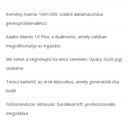
Kemény matrac 160×200: szilárd alátámasztása
gerincproblémákhoz
Kaabo Mantis 10 Plus: a duálmotor, amely valóban
megváltoztatja az ingázást
Mit tehet a végrehajtó ha nincs semmim: Újváry Zsolt jogi
védelme
Tenisz karkötő: az örök klasszikus, amely generációk óta
hódít
Fűtésrendszer átmosás: Eurolikvid Kft. professzionális
megoldása