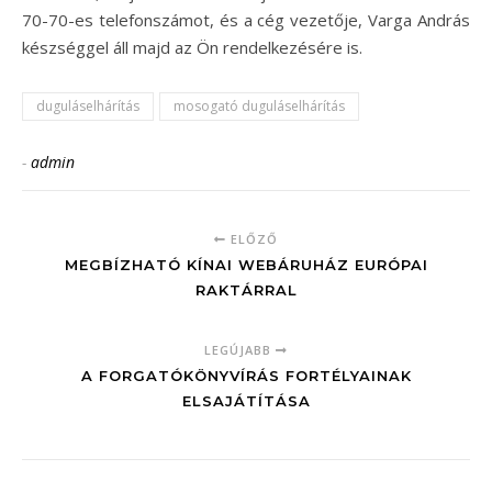
70-70-es telefonszámot, és a cég vezetője, Varga András
készséggel áll majd az Ön rendelkezésére is.
duguláselhárítás
mosogató duguláselhárítás
-
admin
ELŐZŐ
MEGBÍZHATÓ KÍNAI WEBÁRUHÁZ EURÓPAI
RAKTÁRRAL
LEGÚJABB
A FORGATÓKÖNYVÍRÁS FORTÉLYAINAK
ELSAJÁTÍTÁSA