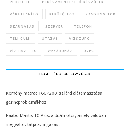
PEDROLLO
PENÉSZMENTESÍTŐ KÉSZÜLÉK
PÁRÁTLANÍTÓ
REPÜLŐJEGY
SAMSUNG TOK
SZAUNÁZÁS
SZERVER
TELEFON
TÉLI GUMI
UTAZÁS
VÍZSZŰRŐ
VÍZTISZTÍTÓ
WEBÁRUHÁZ
ÜVEG
LEGUTÓBBI BEJEGYZÉSEK
Kemény matrac 160×200: szilárd alátámasztása
gerincproblémákhoz
Kaabo Mantis 10 Plus: a duálmotor, amely valóban
megváltoztatja az ingázást