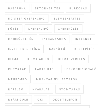
BABARUHA
BETONKERÍTÉS
BURKOLÁS
DD STEP GYEREKCIPŐ
ELEMESKERITES
FŰTÉS
GYEREKCIPŐ
GYEREKÜLÉS
HAJBEÜLTETÉS
INFRASZAUNA
INTERNET
INVERTERES KLÍMA
KARKÖTŐ
KERTÉPÍTÉS
KLÍMA
KLÍMA AKCIÓ
KLÍMASZERELÉS
KUTYATÁP
LAKÁSHITEL
LÉGKONDICIONÁLÓ
MÉHPEMPŐ
MŰANYAG NYÍLÁSZÁRÓK
NAPELEM
NYARALÁS
NYOMTATÁS
NYÁRI GUMI
OKJ
OKOSTELEFON