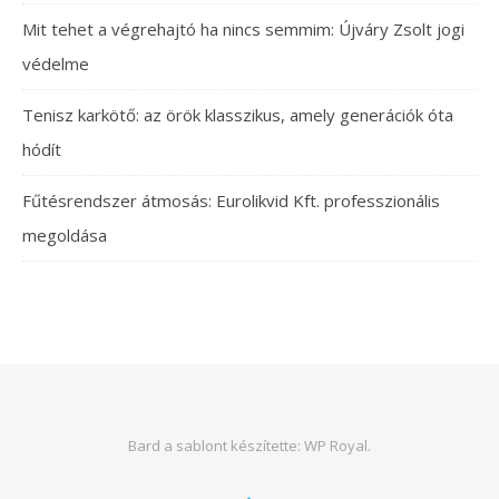
Mit tehet a végrehajtó ha nincs semmim: Újváry Zsolt jogi
védelme
Tenisz karkötő: az örök klasszikus, amely generációk óta
hódít
Fűtésrendszer átmosás: Eurolikvid Kft. professzionális
megoldása
Bard a sablont készítette:
WP Royal
.