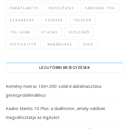
PÁRÁTLANÍTÓ
REPÜLŐJEGY
SAMSUNG TOK
SZAUNÁZÁS
SZERVER
TELEFON
TÉLI GUMI
UTAZÁS
VÍZSZŰRŐ
VÍZTISZTÍTÓ
WEBÁRUHÁZ
ÜVEG
LEGUTÓBBI BEJEGYZÉSEK
Kemény matrac 160×200: szilárd alátámasztása
gerincproblémákhoz
Kaabo Mantis 10 Plus: a duálmotor, amely valóban
megváltoztatja az ingázást