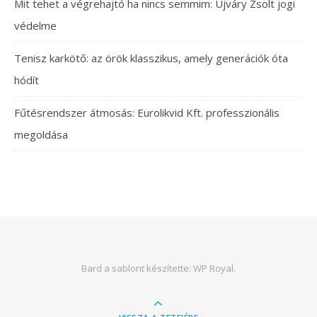
Mit tehet a végrehajtó ha nincs semmim: Újváry Zsolt jogi
védelme
Tenisz karkötő: az örök klasszikus, amely generációk óta
hódít
Fűtésrendszer átmosás: Eurolikvid Kft. professzionális
megoldása
Bard a sablont készítette:
WP Royal
.