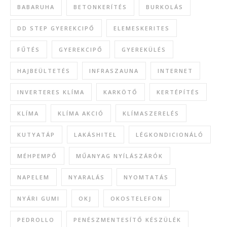
BABARUHA
BETONKERÍTÉS
BURKOLÁS
DD STEP GYEREKCIPŐ
ELEMESKERITES
FŰTÉS
GYEREKCIPŐ
GYEREKÜLÉS
HAJBEÜLTETÉS
INFRASZAUNA
INTERNET
INVERTERES KLÍMA
KARKÖTŐ
KERTÉPÍTÉS
KLÍMA
KLÍMA AKCIÓ
KLÍMASZERELÉS
KUTYATÁP
LAKÁSHITEL
LÉGKONDICIONÁLÓ
MÉHPEMPŐ
MŰANYAG NYÍLÁSZÁRÓK
NAPELEM
NYARALÁS
NYOMTATÁS
NYÁRI GUMI
OKJ
OKOSTELEFON
PEDROLLO
PENÉSZMENTESÍTŐ KÉSZÜLÉK