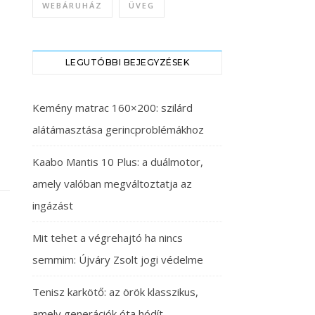
WEBÁRUHÁZ
ÜVEG
LEGUTÓBBI BEJEGYZÉSEK
Kemény matrac 160×200: szilárd
alátámasztása gerincproblémákhoz
Kaabo Mantis 10 Plus: a duálmotor,
amely valóban megváltoztatja az
ingázást
Mit tehet a végrehajtó ha nincs
semmim: Újváry Zsolt jogi védelme
Tenisz karkötő: az örök klasszikus,
amely generációk óta hódít