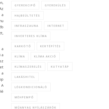
n,
GYEREKCIPŐ
GYEREKÜLÉS
Az
 a
HAJBEÜLTETÉS
hu
INFRASZAUNA
INTERNET
éb
t,
INVERTERES KLÍMA
KARKÖTŐ
KERTÉPÍTÉS
 a
 a
KLÍMA
KLÍMA AKCIÓ
sz
ket
KLÍMASZERELÉS
KUTYATÁP
 a
LAKÁSHITEL
op
 A
LÉGKONDICIONÁLÓ
lé
MÉHPEMPŐ
MŰANYAG NYÍLÁSZÁRÓK