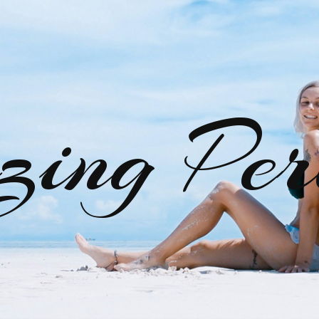
zing Per