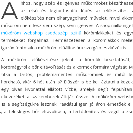
A
hhoz, hogy szép és igényes műkörmöket készíthesse
az első és legfontosabb lépés az előkészítés! 
előkészítés nem elhanyagolható művelet, mivel akkor
műköröm nem lesz sem szép, sem igényes. A shop.naillounge.
műköröm webshop csodaszép színű
körömlakkokat és egy
termékeket forgalmaz. Természetesen a körömlakkok mellet
igazán fontosak a műköröm előállítására szolgáló eszközök is.
A műköröm előkészítése jelenti a körmök beáztatását,
körömágyról a bőr eltávolítását és a körmök formára vágását. Mi
titka a tartós, problémamentes műkörömnek és mitől le
hordható, akár 6 hét után is? Először is be kell áztatni a keze
egy olyan kivonattal ellátott vízbe, amelyik segít felpuhítani
a keveréket a szakemberek állítják össze. A műköröm websh
 is a segítségükre lesznek, ráadásul igen jó áron érhetőek el.
, a felesleges bőr eltávolítása, a fertőtlenítés és végül a zse