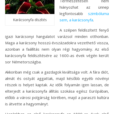
Természetesen nem
hiányozhat az ünnep
legfontosabb
szimbóluma
Karácsonyfa díszítés
sem, a karácsonyfa
.
A szépen feldíszített fenyő
igazi karácsonyi hangulatot varázsol minden otthonban.
Maga a karácsony hosszú évszázadokra vezethető vissza,
azonban a faállítás nem olyan régi hagyomány. Az első
karácsonyfa feldíszítésére az 1600-as évek végén került
sor Németországba.
Akkoriban még csak a gazdagok kiváltsága volt. A fára diót,
almát és ostyát aggattak, majd később egyéb növényi
részek is helyet kaptak. Az idők folyamán igen lassan, de
elterjedt a karácsonyfa állítás szokása egész Európában,
előbb a városi polgárság körében, majd a paraszti kultúra
is átvette a hagyományt.