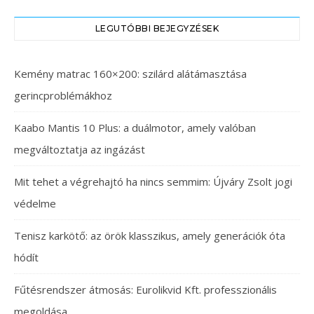
LEGUTÓBBI BEJEGYZÉSEK
Kemény matrac 160×200: szilárd alátámasztása
gerincproblémákhoz
Kaabo Mantis 10 Plus: a duálmotor, amely valóban
megváltoztatja az ingázást
Mit tehet a végrehajtó ha nincs semmim: Újváry Zsolt jogi
védelme
Tenisz karkötő: az örök klasszikus, amely generációk óta
hódít
Fűtésrendszer átmosás: Eurolikvid Kft. professzionális
megoldása