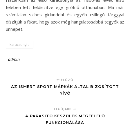
Hazánkban az első karácsonyfa az 1800-as évek első
felében lett feldíszítve egy grófnő otthonában. Ma már
számtalan színes girlanddal és egyéb csillogó tárggyal
díszítjük a fákat, hogy azok még hangulatosabbá tegyék az
ünnepet.
karácsonyfa
-
admin
ELŐZŐ
AZ ISMERT SPORT MÁRKÁK ÁLTAL BIZOSÍTOTT
NÍVÓ
LEGÚJABB
A PÁRÁSÍTÓ KÉSZÜLÉK MEGFELELŐ
FUNKCIONÁLÁSA