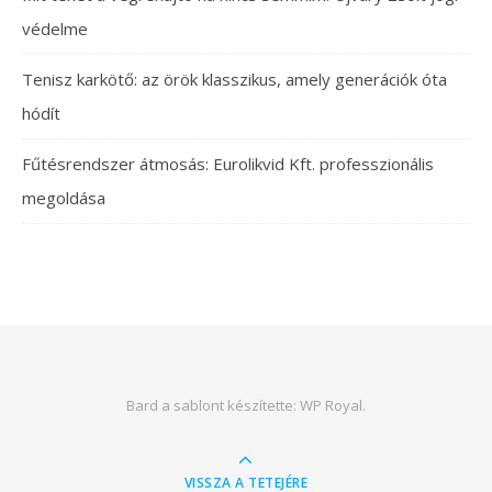
védelme
Tenisz karkötő: az örök klasszikus, amely generációk óta
hódít
Fűtésrendszer átmosás: Eurolikvid Kft. professzionális
megoldása
Bard a sablont készítette:
WP Royal
.
VISSZA A TETEJÉRE