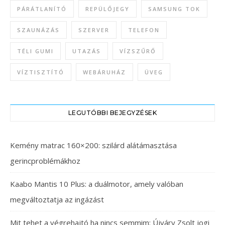
PÁRÁTLANÍTÓ
REPÜLŐJEGY
SAMSUNG TOK
SZAUNÁZÁS
SZERVER
TELEFON
TÉLI GUMI
UTAZÁS
VÍZSZŰRŐ
VÍZTISZTÍTÓ
WEBÁRUHÁZ
ÜVEG
LEGUTÓBBI BEJEGYZÉSEK
Kemény matrac 160×200: szilárd alátámasztása
gerincproblémákhoz
Kaabo Mantis 10 Plus: a duálmotor, amely valóban
megváltoztatja az ingázást
Mit tehet a végrehajtó ha nincs semmim: Újváry Zsolt jogi