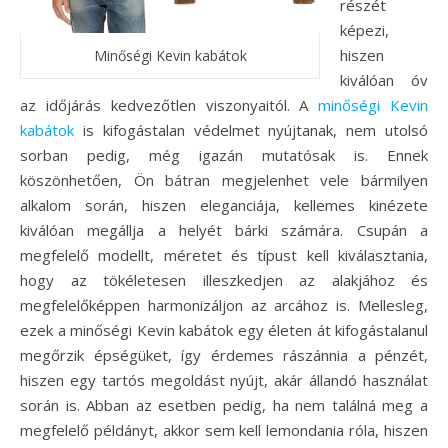
részét
képezi,
hiszen
Minőségi Kevin kabátok
kiválóan óv
az időjárás kedvezőtlen viszonyaitól. A
minőségi Kevin
kabátok
is kifogástalan védelmet nyújtanak, nem utolsó
sorban pedig, még igazán mutatósak is. Ennek
köszönhetően, Ön bátran megjelenhet vele bármilyen
alkalom során, hiszen eleganciája, kellemes kinézete
kiválóan megállja a helyét bárki számára. Csupán a
megfelelő modellt, méretet és típust kell kiválasztania,
hogy az tökéletesen illeszkedjen az alakjához és
megfelelőképpen harmonizáljon az arcához is.
Mellesleg,
ezek a minőségi Kevin kabátok egy életen át kifogástalanul
megőrzik épségüket, így érdemes rászánnia a pénzét,
hiszen egy tartós megoldást nyújt, akár állandó használat
során is. Abban az esetben pedig, ha nem találná meg a
megfelelő példányt, akkor sem kell lemondania róla, hiszen