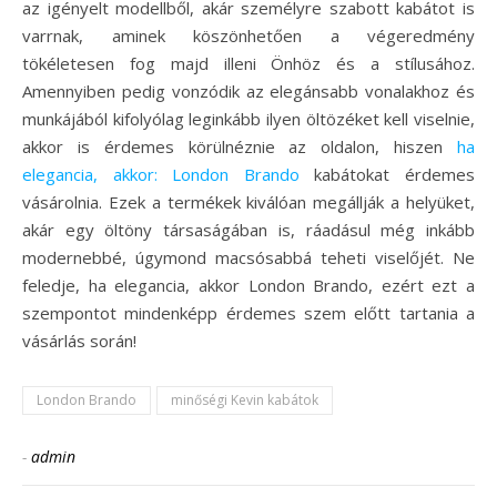
az igényelt modellből, akár személyre szabott kabátot is
varrnak, aminek köszönhetően a végeredmény
tökéletesen fog majd illeni Önhöz és a stílusához.
Amennyiben pedig vonzódik az elegánsabb vonalakhoz és
munkájából kifolyólag leginkább ilyen öltözéket kell viselnie,
akkor is érdemes körülnéznie az oldalon, hiszen
ha
elegancia, akkor: London Brando
kabátokat érdemes
vásárolnia. Ezek a termékek kiválóan megállják a helyüket,
akár egy öltöny társaságában is, ráadásul még inkább
modernebbé, úgymond macsósabbá teheti viselőjét. Ne
feledje, ha elegancia, akkor London Brando, ezért ezt a
szempontot mindenképp érdemes szem előtt tartania a
vásárlás során!
London Brando
minőségi Kevin kabátok
-
admin