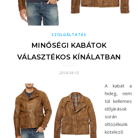
SZOLGÁLTATÁS
MINŐSÉGI KABÁTOK
VÁLASZTÉKOS KÍNÁLATBAN
2014-04-15
A kabát a
hideg, nem
túl kellemes
időjárások
során
öltözékünk
kötelező