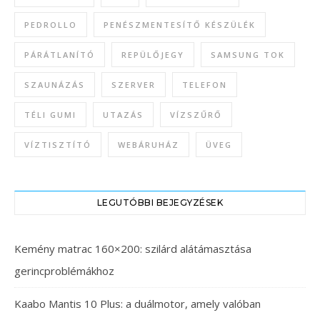
PEDROLLO
PENÉSZMENTESÍTŐ KÉSZÜLÉK
PÁRÁTLANÍTÓ
REPÜLŐJEGY
SAMSUNG TOK
SZAUNÁZÁS
SZERVER
TELEFON
TÉLI GUMI
UTAZÁS
VÍZSZŰRŐ
VÍZTISZTÍTÓ
WEBÁRUHÁZ
ÜVEG
LEGUTÓBBI BEJEGYZÉSEK
Kemény matrac 160×200: szilárd alátámasztása
gerincproblémákhoz
Kaabo Mantis 10 Plus: a duálmotor, amely valóban