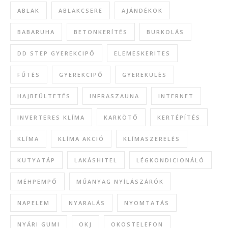
ABLAK
ABLAKCSERE
AJÁNDÉKOK
BABARUHA
BETONKERÍTÉS
BURKOLÁS
DD STEP GYEREKCIPŐ
ELEMESKERITES
FŰTÉS
GYEREKCIPŐ
GYEREKÜLÉS
HAJBEÜLTETÉS
INFRASZAUNA
INTERNET
INVERTERES KLÍMA
KARKÖTŐ
KERTÉPÍTÉS
KLÍMA
KLÍMA AKCIÓ
KLÍMASZERELÉS
KUTYATÁP
LAKÁSHITEL
LÉGKONDICIONÁLÓ
MÉHPEMPŐ
MŰANYAG NYÍLÁSZÁRÓK
NAPELEM
NYARALÁS
NYOMTATÁS
NYÁRI GUMI
OKJ
OKOSTELEFON