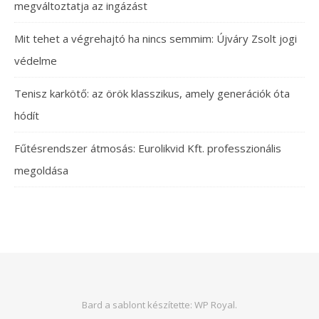
megváltoztatja az ingázást
Mit tehet a végrehajtó ha nincs semmim: Újváry Zsolt jogi
védelme
Tenisz karkötő: az örök klasszikus, amely generációk óta
hódít
Fűtésrendszer átmosás: Eurolikvid Kft. professzionális
megoldása
Bard a sablont készítette:
WP Royal
.