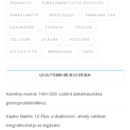
PEDROLLO
PENÉSZMENTESÍTŐ KÉSZÜLÉK
PÁRÁTLANÍTÓ
REPÜLŐJEGY
SAMSUNG TOK
SZAUNÁZÁS
SZERVER
TELEFON
TÉLI GUMI
UTAZÁS
VÍZSZŰRŐ
VÍZTISZTÍTÓ
WEBÁRUHÁZ
ÜVEG
LEGUTÓBBI BEJEGYZÉSEK
Kemény matrac 160×200: szilárd alátámasztása
gerincproblémákhoz
Kaabo Mantis 10 Plus: a duálmotor, amely valóban
megváltoztatja az ingázást