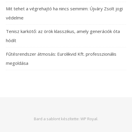
Mit tehet a végrehajtó ha nincs semmim: Újváry Zsolt jogi
védelme
Tenisz karkötő: az örök klasszikus, amely generációk óta
hódít
Fűtésrendszer átmosás: Eurolikvid Kft. professzionális
megoldása
Bard a sablont készítette:
WP Royal
.