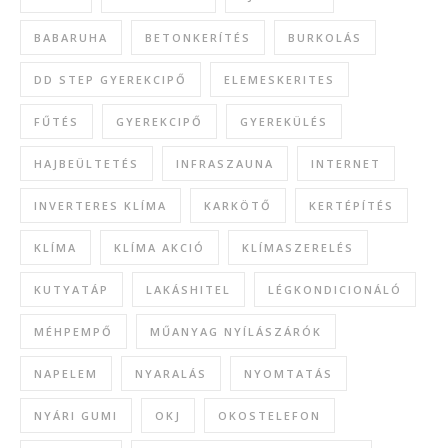
BABARUHA
BETONKERÍTÉS
BURKOLÁS
DD STEP GYEREKCIPŐ
ELEMESKERITES
FŰTÉS
GYEREKCIPŐ
GYEREKÜLÉS
HAJBEÜLTETÉS
INFRASZAUNA
INTERNET
INVERTERES KLÍMA
KARKÖTŐ
KERTÉPÍTÉS
KLÍMA
KLÍMA AKCIÓ
KLÍMASZERELÉS
KUTYATÁP
LAKÁSHITEL
LÉGKONDICIONÁLÓ
MÉHPEMPŐ
MŰANYAG NYÍLÁSZÁRÓK
NAPELEM
NYARALÁS
NYOMTATÁS
NYÁRI GUMI
OKJ
OKOSTELEFON