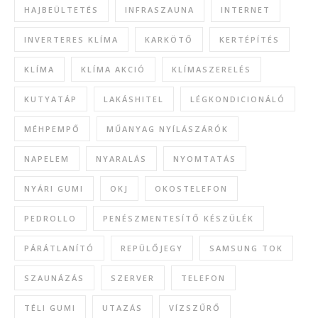
HAJBEÜLTETÉS
INFRASZAUNA
INTERNET
INVERTERES KLÍMA
KARKÖTŐ
KERTÉPÍTÉS
KLÍMA
KLÍMA AKCIÓ
KLÍMASZERELÉS
KUTYATÁP
LAKÁSHITEL
LÉGKONDICIONÁLÓ
MÉHPEMPŐ
MŰANYAG NYÍLÁSZÁRÓK
NAPELEM
NYARALÁS
NYOMTATÁS
NYÁRI GUMI
OKJ
OKOSTELEFON
PEDROLLO
PENÉSZMENTESÍTŐ KÉSZÜLÉK
PÁRÁTLANÍTÓ
REPÜLŐJEGY
SAMSUNG TOK
SZAUNÁZÁS
SZERVER
TELEFON
TÉLI GUMI
UTAZÁS
VÍZSZŰRŐ