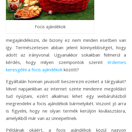
Focis ajándékok
megajándékozni, de bizony ez nem minden esetben van
így. Természetesen abban jelent könnyebbséget, hogy
adott az irányvonal. Ugyanakkor sokakban felmerül a
kérdés, hogy milyen szempontok szerint
érdemes
keresgélni a focis ajándékok
között?
Egyáltalán honnan javasolt beszerezni ezeket a tárgyakat?
Mivel napjainkban az internet szinte mindenre megoldást
tud nyújtani, ezért alkalmas lehet egy webáruházból
megrendelni a focis ajándékok bármelyikét. Viszont jó arra
is figyelni, hogy ne olyan termék kerüljön kiválasztásra,
amelyikből már van az ünnepeltnek.
Példának okáért, a focis ajándékok közül nagyon