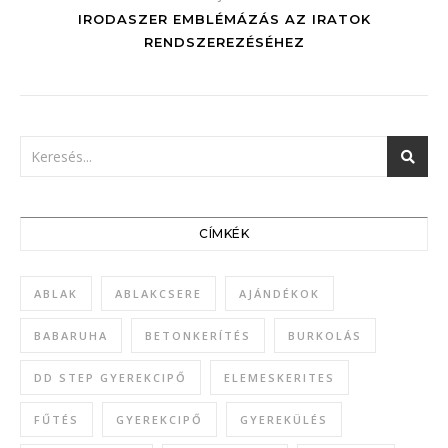
IRODASZER EMBLÉMÁZÁS AZ IRATOK
RENDSZEREZÉSÉHEZ
CÍMKÉK
ABLAK
ABLAKCSERE
AJÁNDÉKOK
BABARUHA
BETONKERÍTÉS
BURKOLÁS
DD STEP GYEREKCIPŐ
ELEMESKERITES
FŰTÉS
GYEREKCIPŐ
GYEREKÜLÉS