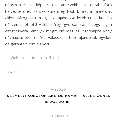
népszerűek a képkeretek, amelyekbe 4 darab fotó
helyezhető el. Ha szeretne még több kínálattal találkozni,
akkor látogassa meg az ajandek-otletek.hu oldalt és
nézzen szét ott! Valószínűleg gyorsan rátalál egy olyan
alternatívára, amelyik megfelelő lesz születésnapra vagy
névnapra, évfordulóra. Válassza a focis ajándékok egyikét
és garantált lesz a siker!
ajándékok
focis ajándékok
-
admin
ELŐZŐ
SZEMÉLYI KÖLCSÖN AKCIÓS KAMATTAL, EZ ÖNNEK
IS JÓL JÖHET
LEGÚJABB