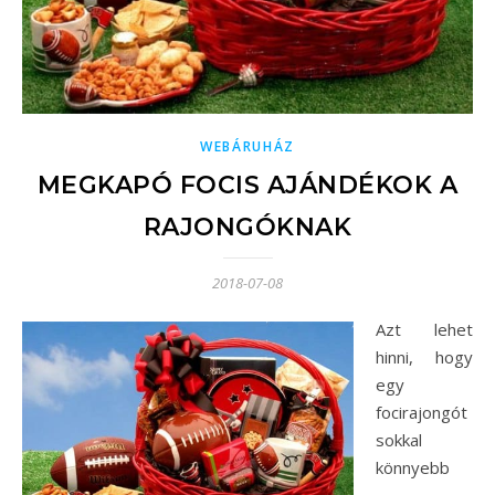
WEBÁRUHÁZ
MEGKAPÓ FOCIS AJÁNDÉKOK A
RAJONGÓKNAK
2018-07-08
Azt lehet
hinni, hogy
egy
focirajongót
sokkal
könnyebb