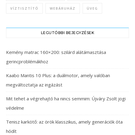
VÍZTISZTÍTÓ
WEBÁRUHÁZ
ÜVEG
LEGUTÓBBI BEJEGYZÉSEK
Kemény matrac 160×200: szilárd alátámasztása
gerincproblémákhoz
Kaabo Mantis 10 Plus: a duálmotor, amely valóban
megváltoztatja az ingázást
Mit tehet a végrehajtó ha nincs semmim: Újváry Zsolt jogi
védelme
Tenisz karkötő: az örök klasszikus, amely generációk óta
hódít