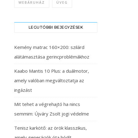
WEBÁRUHÁZ
ÜVEG
LEGUTÓBBI BEJEGYZÉSEK
Kemény matrac 160×200: szilárd
alátámasztása gerincproblémákhoz
Kaabo Mantis 10 Plus: a duálmotor,
amely valóban megváltoztatja az
ingázást
Mit tehet a végrehajtó ha nincs
semmim: Újváry Zsolt jogi védelme
Tenisz karkötő: az örök klasszikus,
amely generációk óta hódít