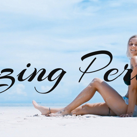
zing Per