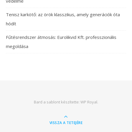
védelme
Tenisz karkötő: az örök klasszikus, amely generációk óta
hódít
Fűtésrendszer átmosás: Eurolikvid Kft. professzionális
megoldása
Bard a sablont készítette:
WP Royal
.
VISSZA A TETEJÉRE