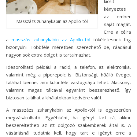
kicsit
kényezteti
az ember
Masszázs zuhanykabin az Apollo-tól
saját magát.
Erre a célra
a
masszás zuhanykabin az Apollo-tól
tökéletesnek fog
bizonyulni. Többféle méretben szerezhető be, ráadásul
nagyon sok extra dolgot is tartalmazhat.
Idesorolható például a rádió, a telefon, az elektronika,
valamint még a piperepolc is. Biztonsági, hőálló üveget
találhat benne, ami különféle vastagságú lehet. Alacsony,
valamint magas tálcával egyaránt beszerezhető, így
biztosan találhat a kínálatokban kedvére valót.
A masszázs zuhanykabin az Apollo-tól is egyszerűen
megvásárolható. Egyébként, ha igényt tart rá, akkor
beszereltetheti az itt dolgozó szakemberek által is. A
vásárlásnál tudatnia kell, hogy tart e igényt erre a