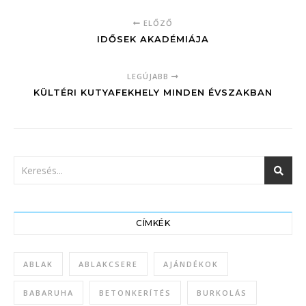
ELŐZŐ
IDŐSEK AKADÉMIÁJA
LEGÚJABB
KÜLTÉRI KUTYAFEKHELY MINDEN ÉVSZAKBAN
CÍMKÉK
ABLAK
ABLAKCSERE
AJÁNDÉKOK
BABARUHA
BETONKERÍTÉS
BURKOLÁS