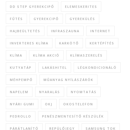
DD STEP GYEREKCIPŐ
ELEMESKERITES
FŰTÉS
GYEREKCIPŐ
GYEREKÜLÉS
HAJBEÜLTETÉS
INFRASZAUNA
INTERNET
INVERTERES KLÍMA
KARKÖTŐ
KERTÉPÍTÉS
KLÍMA
KLÍMA AKCIÓ
KLÍMASZERELÉS
KUTYATÁP
LAKÁSHITEL
LÉGKONDICIONÁLÓ
MÉHPEMPŐ
MŰANYAG NYÍLÁSZÁRÓK
NAPELEM
NYARALÁS
NYOMTATÁS
NYÁRI GUMI
OKJ
OKOSTELEFON
PEDROLLO
PENÉSZMENTESÍTŐ KÉSZÜLÉK
PÁRÁTLANÍTÓ
REPÜLŐJEGY
SAMSUNG TOK