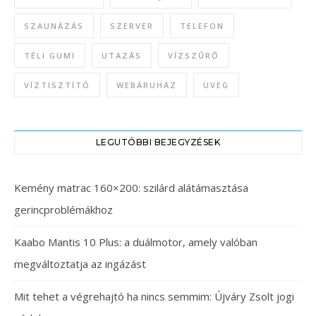
SZAUNÁZÁS
SZERVER
TELEFON
TÉLI GUMI
UTAZÁS
VÍZSZŰRŐ
VÍZTISZTÍTÓ
WEBÁRUHÁZ
ÜVEG
LEGUTÓBBI BEJEGYZÉSEK
Kemény matrac 160×200: szilárd alátámasztása
gerincproblémákhoz
Kaabo Mantis 10 Plus: a duálmotor, amely valóban
megváltoztatja az ingázást
Mit tehet a végrehajtó ha nincs semmim: Újváry Zsolt jogi