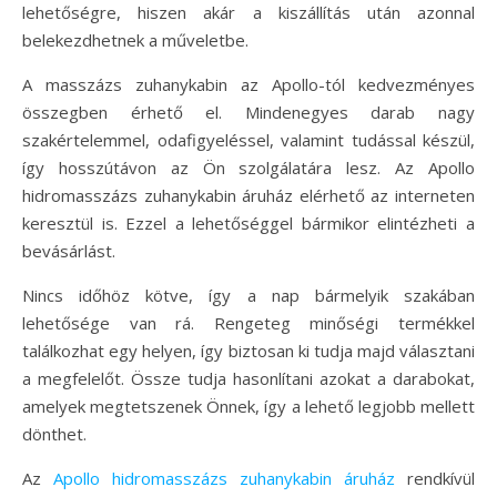
lehetőségre, hiszen akár a kiszállítás után azonnal
belekezdhetnek a műveletbe.
A masszázs zuhanykabin az Apollo-tól kedvezményes
összegben érhető el. Mindenegyes darab nagy
szakértelemmel, odafigyeléssel, valamint tudással készül,
így hosszútávon az Ön szolgálatára lesz. Az Apollo
hidromasszázs zuhanykabin áruház elérhető az interneten
keresztül is. Ezzel a lehetőséggel bármikor elintézheti a
bevásárlást.
Nincs időhöz kötve, így a nap bármelyik szakában
lehetősége van rá. Rengeteg minőségi termékkel
találkozhat egy helyen, így biztosan ki tudja majd választani
a megfelelőt. Össze tudja hasonlítani azokat a darabokat,
amelyek megtetszenek Önnek, így a lehető legjobb mellett
dönthet.
Az
Apollo hidromasszázs zuhanykabin áruház
rendkívül