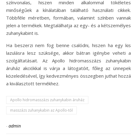
színvonalas, hiszen minden alkalommal tökéletes
minőségűek a kínálatában található használati cikkek.
Többféle méretben, formában, valamint színben vannak
jelen a termékek. Megtalálhatja az egy- és a kétszemélyes
zuhanykabint is.
Ha beszerzi nem fog benne csalódni, hiszen ha egy kis
lazulásra lesz szüksége, akkor bátran igénybe veheti a
szolgáltatásait. Az Apollo hidromasszázs zuhanykabin
áruház akciókkal is várja a látogatóit, főleg az ünnepek
közeledésével, így kedvezményes összegben juthat hozzá
a kiválasztott termékhez.
Apollo hidromasszázs zuhanykabin áruház
masszázs zuhanykabin az Apollo-tól
-
admin