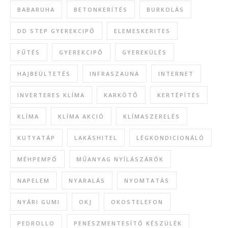
BABARUHA
BETONKERÍTÉS
BURKOLÁS
DD STEP GYEREKCIPŐ
ELEMESKERITES
FŰTÉS
GYEREKCIPŐ
GYEREKÜLÉS
HAJBEÜLTETÉS
INFRASZAUNA
INTERNET
INVERTERES KLÍMA
KARKÖTŐ
KERTÉPÍTÉS
KLÍMA
KLÍMA AKCIÓ
KLÍMASZERELÉS
KUTYATÁP
LAKÁSHITEL
LÉGKONDICIONÁLÓ
MÉHPEMPŐ
MŰANYAG NYÍLÁSZÁRÓK
NAPELEM
NYARALÁS
NYOMTATÁS
NYÁRI GUMI
OKJ
OKOSTELEFON
PEDROLLO
PENÉSZMENTESÍTŐ KÉSZÜLÉK