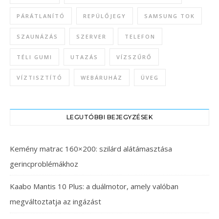
PÁRÁTLANÍTÓ
REPÜLŐJEGY
SAMSUNG TOK
SZAUNÁZÁS
SZERVER
TELEFON
TÉLI GUMI
UTAZÁS
VÍZSZŰRŐ
VÍZTISZTÍTÓ
WEBÁRUHÁZ
ÜVEG
LEGUTÓBBI BEJEGYZÉSEK
Kemény matrac 160×200: szilárd alátámasztása
gerincproblémákhoz
Kaabo Mantis 10 Plus: a duálmotor, amely valóban
megváltoztatja az ingázást