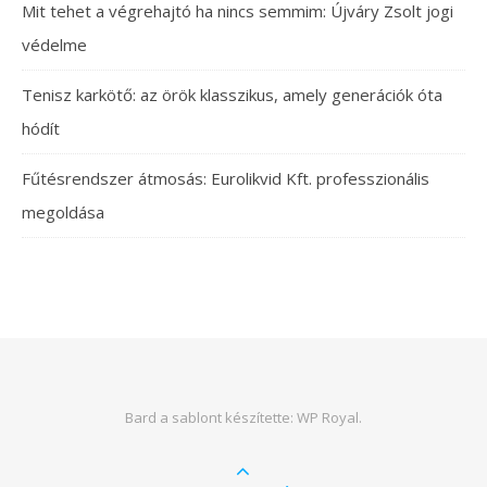
Mit tehet a végrehajtó ha nincs semmim: Újváry Zsolt jogi
védelme
Tenisz karkötő: az örök klasszikus, amely generációk óta
hódít
Fűtésrendszer átmosás: Eurolikvid Kft. professzionális
megoldása
Bard a sablont készítette:
WP Royal
.