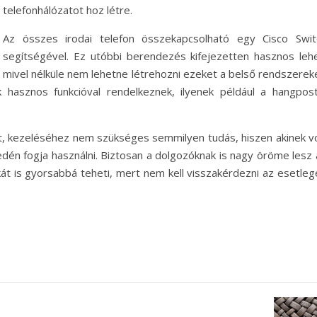
telefonhálózatot hoz létre.
Az összes irodai telefon összekapcsolható egy Cisco Swit
segítségével. Ez utóbbi berendezés kifejezetten hasznos lehe
mivel nélküle nem lehetne létrehozni ezeket a belső rendszereke
asznos funkcióval rendelkeznek, ilyenek például a hangpost
rát, kezeléséhez nem szükséges semmilyen tudás, hiszen akinek vo
yedén fogja használni. Biztosan a dolgozóknak is nagy öröme lesz
kát is gyorsabbá teheti, mert nem kell visszakérdezni az esetleg