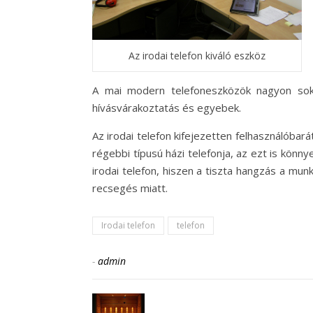
Az irodai telefon kiváló eszköz
A mai modern telefoneszközök nagyon sok h
hívásvárakoztatás és egyebek.
Az irodai telefon kifejezetten felhasználóba
régebbi típusú házi telefonja, az ezt is könn
irodai telefon, hiszen a tiszta hangzás a mun
recsegés miatt.
Irodai telefon
telefon
-
admin