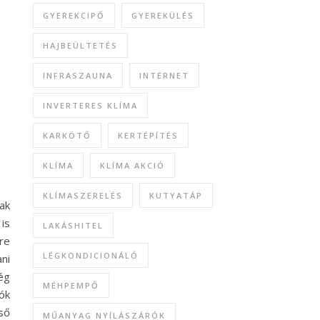
GYEREKCIPŐ
GYEREKÜLÉS
HAJBEÜLTETÉS
INFRASZAUNA
INTERNET
INVERTERES KLÍMA
KARKÖTŐ
KERTÉPÍTÉS
KLÍMA
KLÍMA AKCIÓ
KLÍMASZERELÉS
KUTYATÁP
ak
is
LAKÁSHITEL
re
LÉGKONDICIONÁLÓ
ni
ég
MÉHPEMPŐ
ók
ső
MŰANYAG NYÍLÁSZÁRÓK