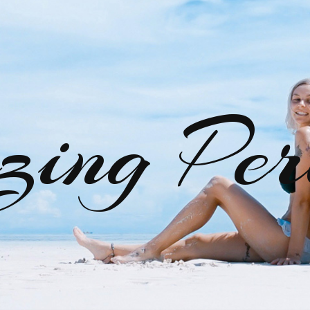
zing Per