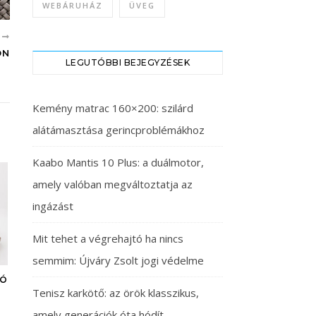
WEBÁRUHÁZ
ÜVEG
B
ÖN
LEGUTÓBBI BEJEGYZÉSEK
Kemény matrac 160×200: szilárd
alátámasztása gerincproblémákhoz
Kaabo Mantis 10 Plus: a duálmotor,
amely valóban megváltoztatja az
ingázást
Mit tehet a végrehajtó ha nincs
semmim: Újváry Zsolt jogi védelme
LÓ
Tenisz karkötő: az örök klasszikus,
amely generációk óta hódít