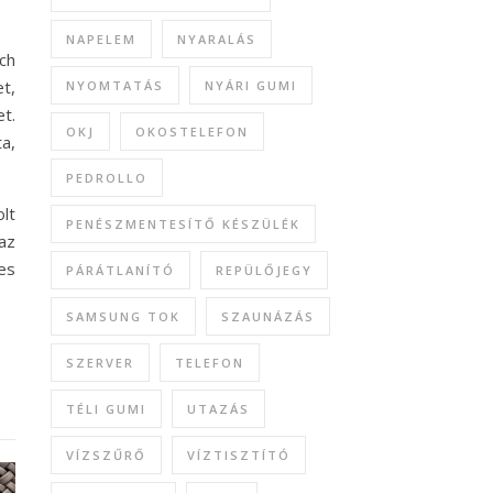
NAPELEM
NYARALÁS
ch
t,
NYOMTATÁS
NYÁRI GUMI
t.
OKJ
OKOSTELEFON
a,
PEDROLLO
lt
PENÉSZMENTESÍTŐ KÉSZÜLÉK
 az
es
PÁRÁTLANÍTÓ
REPÜLŐJEGY
SAMSUNG TOK
SZAUNÁZÁS
SZERVER
TELEFON
TÉLI GUMI
UTAZÁS
VÍZSZŰRŐ
VÍZTISZTÍTÓ