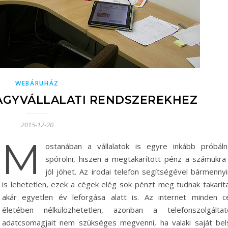
WEBÁRUHÁZ
AGYVÁLLALATI RENDSZEREKHEZ
2015-12-20
M
ostanában a vállalatok is egyre inkább próbáln
spórolni, hiszen a megtakarított pénz a számukra 
jól jöhet. Az irodai telefon segítségével bármennyi
is lehetetlen, ezek a cégek elég sok pénzt meg tudnak takaríta
akár egyetlen év leforgása alatt is. Az internet minden c
életében nélkülözhetetlen, azonban a telefonszolgáltat
adatcsomagjait nem szükséges megvenni, ha valaki saját bel