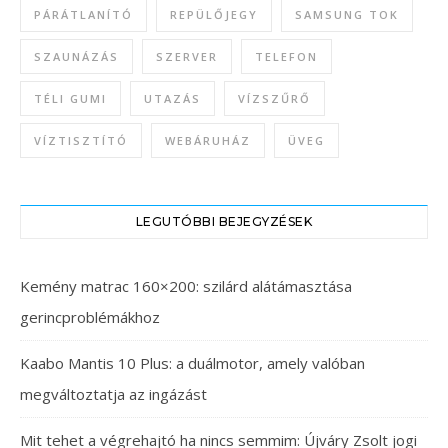
PÁRÁTLANÍTÓ
REPÜLŐJEGY
SAMSUNG TOK
SZAUNÁZÁS
SZERVER
TELEFON
TÉLI GUMI
UTAZÁS
VÍZSZŰRŐ
VÍZTISZTÍTÓ
WEBÁRUHÁZ
ÜVEG
LEGUTÓBBI BEJEGYZÉSEK
Kemény matrac 160×200: szilárd alátámasztása
gerincproblémákhoz
Kaabo Mantis 10 Plus: a duálmotor, amely valóban
megváltoztatja az ingázást
Mit tehet a végrehajtó ha nincs semmim: Újváry Zsolt jogi