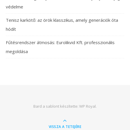
védelme
Tenisz karkötő: az örök klasszikus, amely generációk óta
hódít
Fűtésrendszer átmosás: Eurolikvid Kft. professzionális
megoldása
Bard a sablont készítette:
WP Royal
.
VISSZA A TETEJÉRE