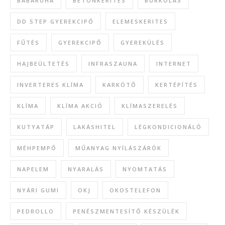
BABARUHA
BETONKERÍTÉS
BURKOLÁS
DD STEP GYEREKCIPŐ
ELEMESKERITES
FŰTÉS
GYEREKCIPŐ
GYEREKÜLÉS
HAJBEÜLTETÉS
INFRASZAUNA
INTERNET
INVERTERES KLÍMA
KARKÖTŐ
KERTÉPÍTÉS
KLÍMA
KLÍMA AKCIÓ
KLÍMASZERELÉS
KUTYATÁP
LAKÁSHITEL
LÉGKONDICIONÁLÓ
MÉHPEMPŐ
MŰANYAG NYÍLÁSZÁRÓK
NAPELEM
NYARALÁS
NYOMTATÁS
NYÁRI GUMI
OKJ
OKOSTELEFON
PEDROLLO
PENÉSZMENTESÍTŐ KÉSZÜLÉK