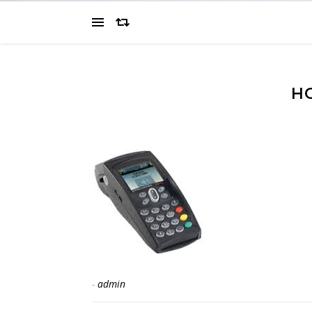
H
-
admin