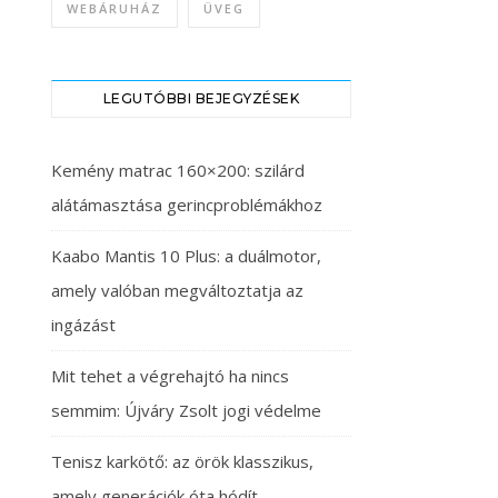
WEBÁRUHÁZ
ÜVEG
LEGUTÓBBI BEJEGYZÉSEK
Kemény matrac 160×200: szilárd
alátámasztása gerincproblémákhoz
Kaabo Mantis 10 Plus: a duálmotor,
amely valóban megváltoztatja az
ingázást
Mit tehet a végrehajtó ha nincs
semmim: Újváry Zsolt jogi védelme
Tenisz karkötő: az örök klasszikus,
amely generációk óta hódít