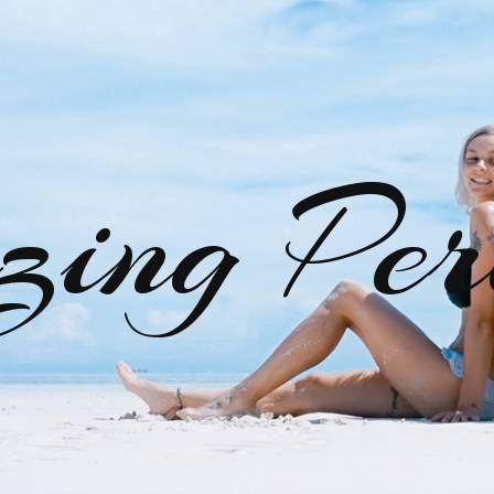
zing Per