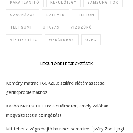
PÁRÁTLANÍTÓ
REPÜLŐJEGY
SAMSUNG TOK
SZAUNÁZÁS
SZERVER
TELEFON
TÉLI GUMI
UTAZÁS
VÍZSZŰRŐ
VÍZTISZTÍTÓ
WEBÁRUHÁZ
ÜVEG
LEGUTÓBBI BEJEGYZÉSEK
Kemény matrac 160×200: szilárd alátámasztása
gerincproblémákhoz
Kaabo Mantis 10 Plus: a duálmotor, amely valóban
megváltoztatja az ingázást
Mit tehet a végrehajtó ha nincs semmim: Újváry Zsolt jogi