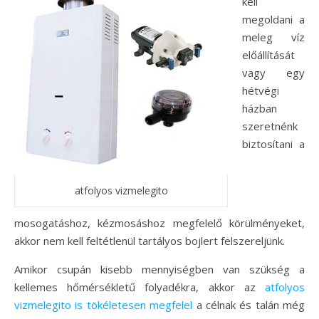
kell
megoldani a
meleg víz
előállítását
vagy egy
hétvégi
házban
szeretnénk
biztosítani a
atfolyos vizmelegito
mosogatáshoz, kézmosáshoz megfelelő körülményeket,
akkor nem kell feltétlenül tartályos bojlert felszereljünk.
Amikor csupán kisebb mennyiségben van szükség a
kellemes hőmérsékletű folyadékra, akkor az
atfolyos
vizmelegito is tökéletesen megfelel
a célnak és talán még