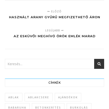
ELŐZŐ
HASZNÁLT ARANY GYŰRŰ MEGFIZETHETŐ ÁRON
LEGÚJABB
AZ ESKÜVŐI MEGHÍVÓ ÖRÖK EMLÉK MARAD
CÍMKÉK
ABLAK
ABLAKCSERE
AJÁNDÉKOK
BABARUHA
BETONKERÍTÉS
BURKOLÁS