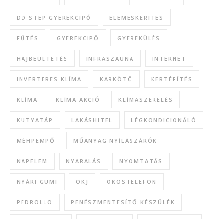
DD STEP GYEREKCIPŐ
ELEMESKERITES
FŰTÉS
GYEREKCIPŐ
GYEREKÜLÉS
HAJBEÜLTETÉS
INFRASZAUNA
INTERNET
INVERTERES KLÍMA
KARKÖTŐ
KERTÉPÍTÉS
KLÍMA
KLÍMA AKCIÓ
KLÍMASZERELÉS
KUTYATÁP
LAKÁSHITEL
LÉGKONDICIONÁLÓ
MÉHPEMPŐ
MŰANYAG NYÍLÁSZÁRÓK
NAPELEM
NYARALÁS
NYOMTATÁS
NYÁRI GUMI
OKJ
OKOSTELEFON
PEDROLLO
PENÉSZMENTESÍTŐ KÉSZÜLÉK