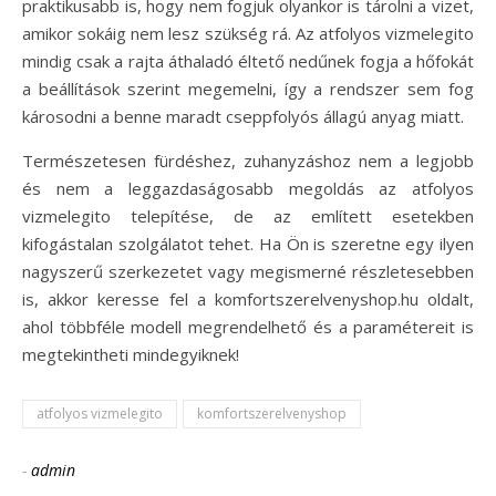
praktikusabb is, hogy nem fogjuk olyankor is tárolni a vizet,
amikor sokáig nem lesz szükség rá. Az atfolyos vizmelegito
mindig csak a rajta áthaladó éltető nedűnek fogja a hőfokát
a beállítások szerint megemelni, így a rendszer sem fog
károsodni a benne maradt cseppfolyós állagú anyag miatt.
Természetesen fürdéshez, zuhanyzáshoz nem a legjobb
és nem a leggazdaságosabb megoldás az atfolyos
vizmelegito telepítése, de az említett esetekben
kifogástalan szolgálatot tehet. Ha Ön is szeretne egy ilyen
nagyszerű szerkezetet vagy megismerné részletesebben
is, akkor keresse fel a komfortszerelvenyshop.hu oldalt,
ahol többféle modell megrendelhető és a paramétereit is
megtekintheti mindegyiknek!
atfolyos vizmelegito
komfortszerelvenyshop
-
admin