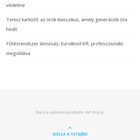
védelme
Tenisz karkötő: az örök klasszikus, amely generációk óta
hódít
Fűtésrendszer átmosás: Eurolikvid Kft. professzionális
megoldása
Bard a sablont készítette:
WP Royal
.
VISSZA A TETEJÉRE