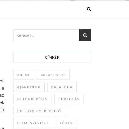
CÍMKÉK
ABLAK
ABLAKCSERE
or
AJÁNDÉKOK
BABARUHA
, a
az
BETONKERÍTÉS
BURKOLÁS
ek
ló
DD STEP GYEREKCIPŐ
ELEMESKERITES
FŰTÉS
 a