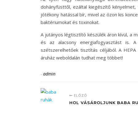
dohányfüsttől, ezáltal kiegészítő kényelmet, 
jótékony hatással bír, mivel az ózon kis koncen
baktériumokat és toxinokat.
A jutányos légtisztító készülék áron kívül, 
és az alacsony energiafogyasztást is. 
szétszerelhetőek tisztítás céljából. A HEPA s
áruház weboldalán tudhat meg többet!
-
admin
ELŐZŐ
HOL VÁSÁROLJUNK BABA R