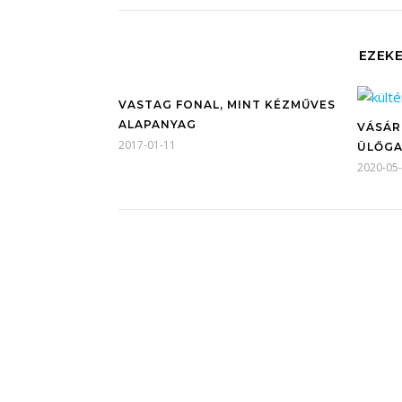
EZEKE
VASTAG FONAL, MINT KÉZMŰVES
ALAPANYAG
VÁSÁR
2017-01-11
ÜLŐGA
2020-05