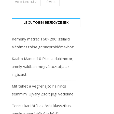
WEBÁRUHÁZ
ÜVEG
LEGUTÓBBI BEJEGYZÉSEK
Kemény matrac 160×200: szilárd
alátámasztása gerincproblémákhoz
Kaabo Mantis 10 Plus: a duálmotor,
amely valóban megváltoztatja az
ingázást
Mit tehet a végrehajtó ha nincs
semmim: Újváry Zsolt jogi védelme
Tenisz karkötő: az örök klasszikus,
amely generációk óta hódít