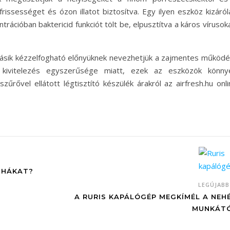
frissességet és ózon illatot biztosítva. Egy ilyen eszköz kizáró
trációban baktericid funkciót tölt be, elpusztítva a káros vírusok
a másik kézzelfogható előnyüknek nevezhetjük a zajmentes működé
A kivitelezés egyszerűsége miatt, ezek az eszközök könny
zűrővel ellátott légtisztító készülék árakról az airfresh.hu onl
UHÁKAT?
LEGÚJAB
A RURIS KAPÁLÓGÉP MEGKÍMÉL A NEH
MUNKÁT