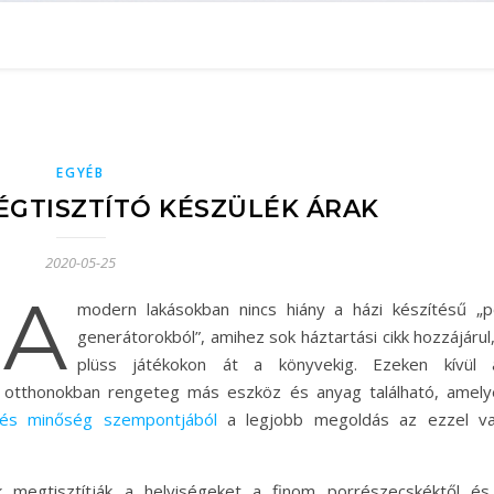
EGYÉB
ÉGTISZTÍTÓ KÉSZÜLÉK ÁRAK
2020-05-25
A
modern lakásokban nincs hiány a házi készítésű „p
generátorokból”, amihez sok háztartási cikk hozzájárul
plüss játékokon át a könyvekig. Ezeken kívül 
otthonokban rengeteg más eszköz és anyag található, amely
r és minőség szempontjából
a legjobb megoldás az ezzel va
 megtisztítják a helyiségeket a finom porrészecskéktől és