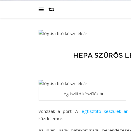
HEPA SZŰRŐS L
Légtisztító készülék ár
vonzzák a port. A
légtisztító készülék á
küzdelemre.
Az ilyen nagy hatékonyságú berendezések