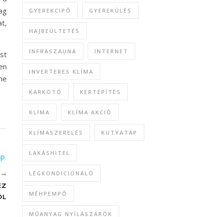
lag
GYEREKCIPŐ
GYEREKÜLÉS
at,
HAJBEÜLTETÉS
INFRASZAUNA
INTERNET
st
en
INVERTERES KLÍMA
ine
KARKÖTŐ
KERTÉPÍTÉS
KLÍMA
KLÍMA AKCIÓ
KLÍMASZERELÉS
KUTYATÁP
LAKÁSHITEL
LÉGKONDICIONÁLÓ
B
ÉZ
MÉHPEMPŐ
ÓL
MŰANYAG NYÍLÁSZÁRÓK