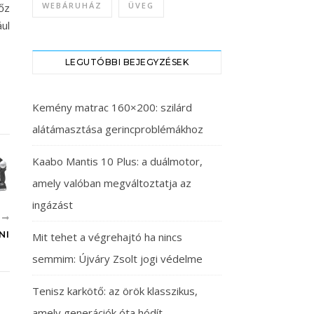
WEBÁRUHÁZ
ÜVEG
őz
ul
LEGUTÓBBI BEJEGYZÉSEK
Kemény matrac 160×200: szilárd
alátámasztása gerincproblémákhoz
Kaabo Mantis 10 Plus: a duálmotor,
amely valóban megváltoztatja az
ingázást
B
NI
Mit tehet a végrehajtó ha nincs
semmim: Újváry Zsolt jogi védelme
Tenisz karkötő: az örök klasszikus,
amely generációk óta hódít