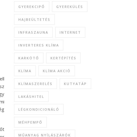
GYEREKCIPŐ
GYEREKÜLÉS
HAJBEÜLTETÉS
INFRASZAUNA
INTERNET
INVERTERES KLÍMA
KARKÖTŐ
KERTÉPÍTÉS
KLÍMA
KLÍMA AKCIÓ
ll
KLÍMASZERELÉS
KUTYATÁP
sz
gy
LAKÁSHITEL
mi
ég
LÉGKONDICIONÁLÓ
MÉHPEMPŐ
őt
MŰANYAG NYÍLÁSZÁRÓK
or