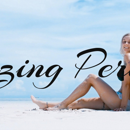
zing Per