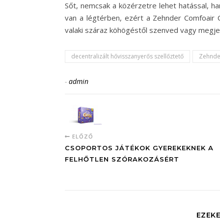
Sőt, nemcsak a közérzetre lehet hatással, h
van a légtérben, ezért a Zehnder Comfoair C
valaki száraz köhögéstől szenved vagy megjel
decentralizált hővisszanyerős szellőztető
Zehnde
-
admin
ELŐZŐ
CSOPORTOS JÁTÉKOK GYEREKEKNEK A
FELHŐTLEN SZÓRAKOZÁSÉRT
EZEKE