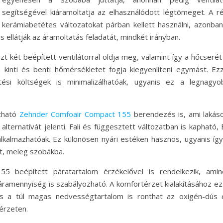
segítségével kiáramoltatja az elhasználódott légtömeget. A ré
kerámiabetétes változatokat párban kellett használni, azonban
ellátják az áramoltatás feladatát, mindkét irányban.
zt két beépített ventilátorral oldja meg, valamint így a hőcserét
 kinti és benti hőmérsékletet fogja kiegyenlíteni egymást. Ezz
ési költségek is minimalizálhatóak, ugyanis ez a legnagyo
azható
Zehnder Comfoair Compact 155
berendezés is, ami lakáso
alternatívát jelenti. Fali és függesztett változatban is kapható,
alkalmazhatóak. Ez különösen nyári estéken hasznos, ugyanis így
edt, meleg szobákba.
 beépített páratartalom érzékelővel is rendelkezik, amin
amennyiség is szabályozható. A komfortérzet kialakításához ez 
és a túl magas nedvességtartalom is ronthat az oxigén-dús 
érzeten.