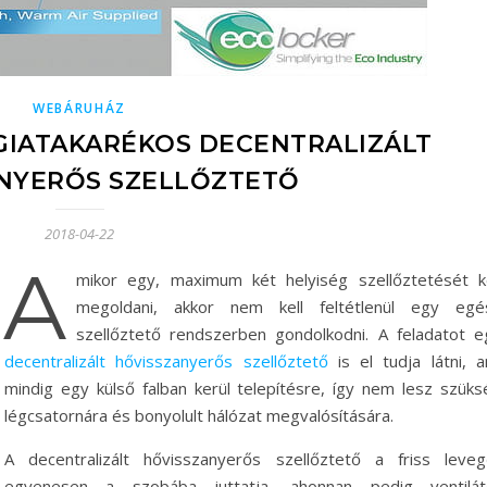
WEBÁRUHÁZ
GIATAKARÉKOS DECENTRALIZÁLT
NYERŐS SZELLŐZTETŐ
2018-04-22
A
mikor egy, maximum két helyiség szellőztetését ke
megoldani, akkor nem kell feltétlenül egy egé
szellőztető rendszerben gondolkodni. A feladatot e
decentralizált hővisszanyerős szellőztető
is el tudja látni, a
mindig egy külső falban kerül telepítésre, így nem lesz szüks
légcsatornára és bonyolult hálózat megvalósítására.
A decentralizált hővisszanyerős szellőztető a friss leveg
egyenesen a szobába juttatja, ahonnan pedig ventilát