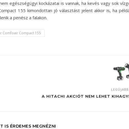
anem egészségügyi kockázatai is vannak, ha kevés vagy sok vízg
ompact 155 kimondottan jó választást jelent akkor is, ha példá
enik a penész a falakon.
r Comfoair Compact 155
LEGÚJAB
A HITACHI AKCIÓT NEM LEHET KIHAGY
T IS ÉRDEMES MEGNÉZNI