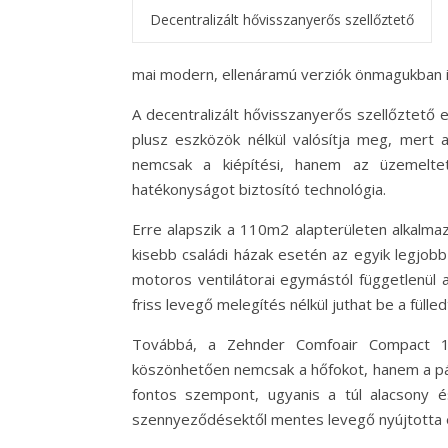
Decentralizált hővisszanyerős szellőztető
mai modern, ellenáramú verziók önmagukban is 
A decentralizált hővisszanyerős szellőztető e
plusz eszközök nélkül valósítja meg, mert a
nemcsak a kiépítési, hanem az üzemeltet
hatékonyságot biztosító technológia.
Erre alapszik a 110m2 alapterületen alkalm
kisebb családi házak esetén az egyik legjobb 
motoros ventilátorai egymástól függetlenül 
friss levegő melegítés nélkül juthat be a füll
Továbbá, a Zehnder Comfoair Compact 155
köszönhetően nemcsak a hőfokot, hanem a pár
fontos szempont, ugyanis a túl alacsony 
szennyeződésektől mentes levegő nyújtotta 