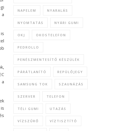
gi
NAPELEM
NYARALÁS
 a
NYOMTATÁS
NYÁRI GUMI
 is
OKJ
OKOSTELEFON
el
bb
PEDROLLO
PENÉSZMENTESÍTŐ KÉSZÜLÉK
k,
PÁRÁTLANÍTÓ
REPÜLŐJEGY
 EC
 a
SAMSUNG TOK
SZAUNÁZÁS
SZERVER
TELEFON
ek
is
TÉLI GUMI
UTAZÁS
és
VÍZSZŰRŐ
VÍZTISZTÍTÓ