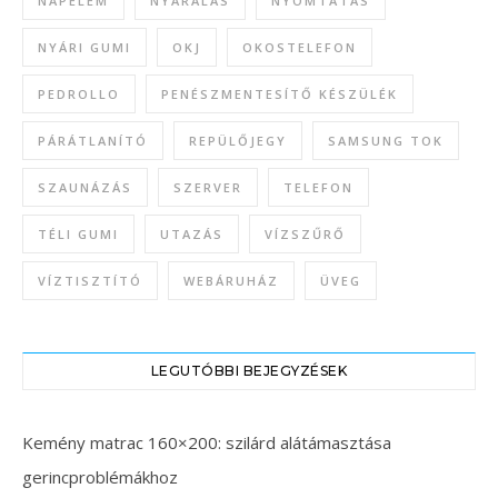
NAPELEM
NYARALÁS
NYOMTATÁS
NYÁRI GUMI
OKJ
OKOSTELEFON
PEDROLLO
PENÉSZMENTESÍTŐ KÉSZÜLÉK
PÁRÁTLANÍTÓ
REPÜLŐJEGY
SAMSUNG TOK
SZAUNÁZÁS
SZERVER
TELEFON
TÉLI GUMI
UTAZÁS
VÍZSZŰRŐ
VÍZTISZTÍTÓ
WEBÁRUHÁZ
ÜVEG
LEGUTÓBBI BEJEGYZÉSEK
Kemény matrac 160×200: szilárd alátámasztása
gerincproblémákhoz