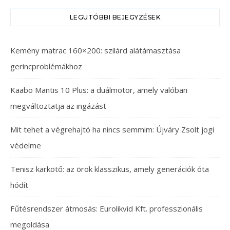
LEGUTÓBBI BEJEGYZÉSEK
Kemény matrac 160×200: szilárd alátámasztása
gerincproblémákhoz
Kaabo Mantis 10 Plus: a duálmotor, amely valóban
megváltoztatja az ingázást
Mit tehet a végrehajtó ha nincs semmim: Újváry Zsolt jogi
védelme
Tenisz karkötő: az örök klasszikus, amely generációk óta
hódít
Fűtésrendszer átmosás: Eurolikvid Kft. professzionális
megoldása