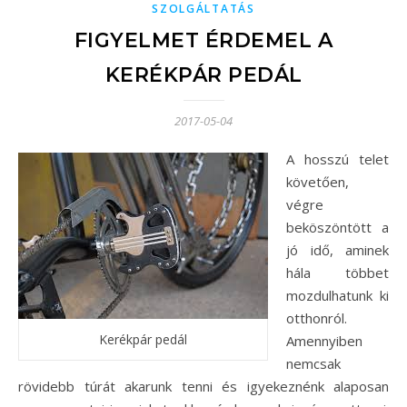
SZOLGÁLTATÁS
FIGYELMET ÉRDEMEL A
KERÉKPÁR PEDÁL
2017-05-04
A hosszú telet
követően,
végre
beköszöntött a
jó idő, aminek
hála többet
mozdulhatunk ki
otthonról.
Kerékpár pedál
Amennyiben
nemcsak
rövidebb túrát akarunk tenni és igyekeznénk alaposan