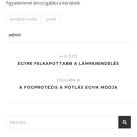
figyelemmel átvizsgálásra kerülnek.
kerékpár pedál
pedál
-
admin
ELŐZŐ
EGYRE FELKAPOTTABB A LÁMPARENDELÉS
LEGÚJABB
A FOGPROTÉZIS A PÓTLÁS EGYIK MÓDJA