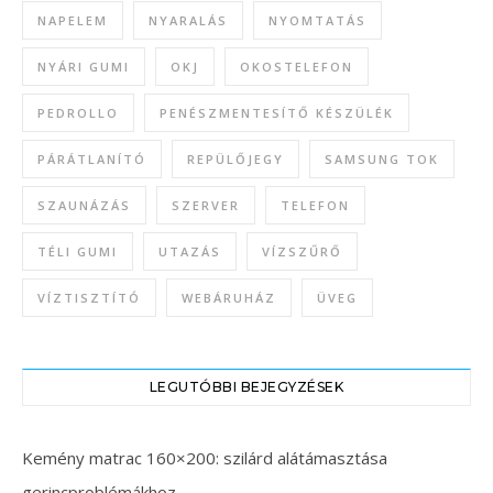
NAPELEM
NYARALÁS
NYOMTATÁS
NYÁRI GUMI
OKJ
OKOSTELEFON
PEDROLLO
PENÉSZMENTESÍTŐ KÉSZÜLÉK
PÁRÁTLANÍTÓ
REPÜLŐJEGY
SAMSUNG TOK
SZAUNÁZÁS
SZERVER
TELEFON
TÉLI GUMI
UTAZÁS
VÍZSZŰRŐ
VÍZTISZTÍTÓ
WEBÁRUHÁZ
ÜVEG
LEGUTÓBBI BEJEGYZÉSEK
Kemény matrac 160×200: szilárd alátámasztása
gerincproblémákhoz