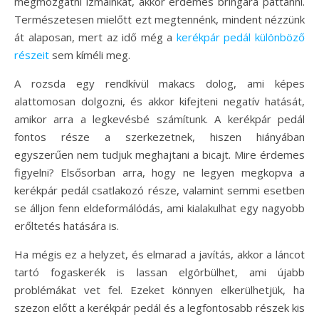
megmozgatni izmainkat, akkor érdemes bringára pattanni.
Természetesen mielőtt ezt megtennénk, mindent nézzünk
át alaposan, mert az idő még a
kerékpár pedál különböző
részeit
sem kíméli meg.
A rozsda egy rendkívül makacs dolog, ami képes
alattomosan dolgozni, és akkor kifejteni negatív hatását,
amikor arra a legkevésbé számítunk. A kerékpár pedál
fontos része a szerkezetnek, hiszen hiányában
egyszerűen nem tudjuk meghajtani a bicajt. Mire érdemes
figyelni? Elsősorban arra, hogy ne legyen megkopva a
kerékpár pedál csatlakozó része, valamint semmi esetben
se álljon fenn eldeformálódás, ami kialakulhat egy nagyobb
erőltetés hatására is.
Ha mégis ez a helyzet, és elmarad a javítás, akkor a láncot
tartó fogaskerék is lassan elgörbülhet, ami újabb
problémákat vet fel. Ezeket könnyen elkerülhetjük, ha
szezon előtt a kerékpár pedál és a legfontosabb részek kis